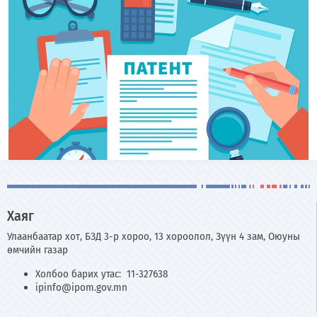
Хаяг
Улаанбаатар хот, БЗД 3-р хороо, 13 хороолол, Зүүн 4 зам, Оюуны
өмчийн газар
Холбоо барих утас: 11-327638
ipinfo@ipom.gov.mn