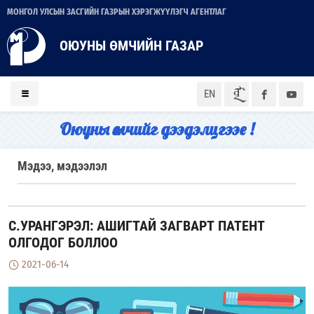
МОНГОЛ УЛСЫН ЗАСГИЙН ГАЗРЫН ХЭРЭГЖҮҮЛЭГЧ АГЕНТЛАГ
ОЮУНЫ ӨМЧИЙН ГАЗАР
ᠮᠣᠨ
EN
Оюуны өмчийг дээдэлцгээе !
Мэдээ, мэдээлэл
С.УРАНГЭРЭЛ: АШИГТАЙ ЗАГВАРТ ПАТЕНТ
ОЛГОДОГ БОЛЛОО
2021-06-14