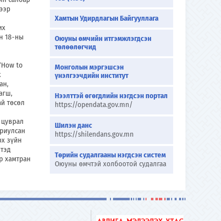
ээр
Хамтын Удирдлагын Байгууллага
их
н 18-ны
Оюуны өмчийн итгэмжлэгдсэн
төлөөлөгчид
“How to
Монголын мэргэшсэн
х
үнэлгээчдийн институт
ан,
агш,
Нээлттэй өгөгдлийн нэгдсэн портал
ай төсөл
https://opendata.gov.mn/
 цуврал
Шилэн данс
ориулсан
https://shilendans.gov.mn
рх зүйн
йтэд
Төрийн судалгааны нэгдсэн систем
р хамтран
Оюуны өмчтэй холбоотой судалгаа