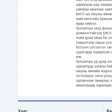
хариуцсан дэд захира
хамтран ажиллах хамт
БНСУ-ын Оюуны өмчий
нийгэмлэгийн Ерөнхий
өдөр хийлээ.
Уулзалтын үеэр Дэлх
дэмжлэгтэйгээр БНСУ-
make great ideas for 
тэмдэглэлд гарын үсэг
бүтээлч сэтгэлгээг х
сурагчдад зориулсан 
юм.
Уулзалтын үр дүнд ол
сургалтууд зохион ба
оюуны өмчийн мэдлэг
тогтолцоог олон улсы
сурталчлан таниулах 
ажиллахаар харилцан
Хаяг
Вэ