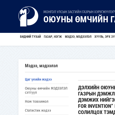
МОНГОЛ УЛСЫН ЗАСГИЙН ГАЗРЫН ХЭРЭГЖҮҮЛЭГЧ
ОЮУНЫ ӨМЧИЙН Г
БИДНИЙ ТУХАЙ
ГАЗАР, НЭГЖ
МЭДЭЭ, МЭДЭЭЛЭЛ
ХУУЛЬ, ЭРХ ЗҮ
Мэдээ, мэдээлэл
Цаг үеийн мэдээ
ДЭЛХИЙН ОЮУН
Оюуны өмчийн МЭДЭЭЛЭЛ
сэтгүүл
ГАЗРЫН ДЭМЖЛЭ
ДЭМЖИХ НИЙГЭМ
Ном товхимол
FOR INVENTION
Статистик мэдээ
СОЛИЛЦОХ ТЭМД