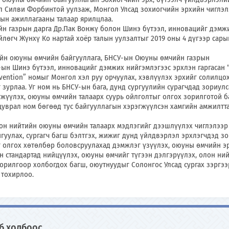
л Силви Форбинтой уулзаж, Монгол Улсад зохиогчийн эрхийн чиглэл
ын ажиллагааны талаар ярилцлаа.
н газрын дарга Др.Пак Вонжү болон Шинэ бүтээл, инновацийг дэмж
лөгч Жүнхү Ко нартай хоёр талын уулзалтыг 2019 оны 4 дүгээр сары
ийн оюуны өмчийн байгууллага, БНСУ-ын Оюуны өмчийн газрын
ын Шинэ бүтээл, инновацийг дэмжих нийгэмлэгээс эрхлэн гаргасан 
invention” номыг Монгол хэл руу орчуулах, хэвлүүлэх эрхийг солилцо
 зурлаа. Уг ном нь БНСУ-ын бага, дунд сургуулийн сурагчдад зориулс
өгжүүлэх, оюуны өмчийн талаарх суурь ойлголтыг олгох зорилготой б
цуврал ном бөгөөд тус байгууллагын хэрэгжүүлсэн хамгийн амжилтт
он нийтийн оюуны өмчийн талаарх мэдлэгийг дээшлүүлэх чиглэлээр
йгуулах, сургагч багш бэлтгэх, жижиг дунд үйлдвэрлэл эрхлэгчдэд з
 олгох хөтөлбөр боловсруулахад дэмжлэг үзүүлэх, оюуны өмчийн э
н стандартад нийцүүлэх, оюуны өмчийг түгээн дэлгэрүүлэх, олон ни
зорилгоор холбогдох багш, оюутнуудыг Солонгос Улсад сургах зэргээ
 тохирлоо.
б холбоос