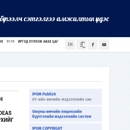
бүтээлч сэтгэлгээ амжилтын үндэс
ӨЛ
11-11
ИРГЭД ХҮЛЭЭЖ АВАХ ЦАГ
ᠮᠣᠨ
EN
IPOM Publish
Н
АҮ-ийн өмчийн мэдээллийн сан
Оюуны өмчийн лицензийн
DEAS
бүртгэлийн мэдээллийн систем
РХИЙГ
IPOM COPYRIGHT