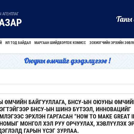
 АГЕНТЛАГ
Таны 
АЗАР
Й
ИЛ ТОД БАЙДАЛ
МАРГААН ШИЙДВЭРЛЭХ КОМИСС
ЗОХИОГЧИЙН ЭРХИЙН ЗӨВЛ
Оюуны өмчийг дээдэлцгээе !
Ы ӨМЧИЙН БАЙГУУЛЛАГА, БНСУ-ЫН ОЮУНЫ ӨМЧИЙ
ГТЭЙГЭЭР БНСУ-ЫН ШИНЭ БҮТЭЭЛ, ИННОВАЦИЙГ
ЛЭГЭЭС ЭРХЛЭН ГАРГАСАН “HOW TO MAKE GREAT I
” НОМЫГ МОНГОЛ ХЭЛ РУУ ОРЧУУЛАХ, ХЭВЛҮҮЛЭХ Э
ЭГЛЭЛД ГАРЫН ҮСЭГ ЗУРЛАА.