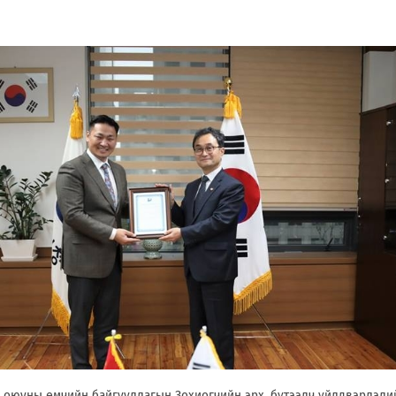
 оюуны өмчийн байгууллагын Зохиогчийн эрх, бүтээлч үйлдвэрлэли