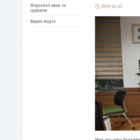
Мэдээлэл авах эх
2019-04-23
сурвалж
Видео мэдээ
Мөн энэ үеэр Дэлхийн