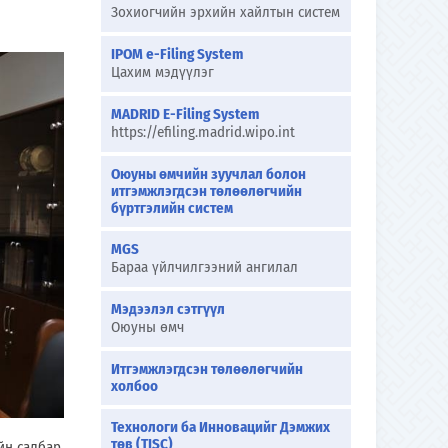
Зохиогчийн эрхийн хайлтын систем
IPOM e-Filing System
Цахим мэдүүлэг
MADRID E-Filing System
https://efiling.madrid.wipo.int
Оюуны өмчийн зуучлал болон
итгэмжлэгдсэн төлөөлөгчийн
бүртгэлийн систем
MGS
Бараа үйлчилгээний ангилал
Мэдээлэл сэтгүүл
Оюуны өмч
Итгэмжлэгдсэн төлөөлөгчийн
холбоо
Технологи ба Инновацийг Дэмжих
төв (TISC)
йн салбар