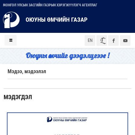
МОНГОЛ УЛСЫН ЗАСГИЙН ГАЗРЫН ХЭРЭГЖҮҮЛЭГЧ АГЕНТЛАГ
ОЮУНЫ ӨМЧИЙН ГАЗАР
ᠮᠣᠨ
EN
Оюуны өмчийг дээдэлцгээе !
Мэдээ, мэдээлэл
МЭДЭГДЭЛ