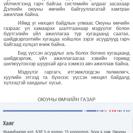
үйлчилгээнд гарч байгаа системийн алдааг засахаар
Дэлхийн оюуны өмчийн байгууллагатай хамтран
ажиллаж байна.
Иймд уг нөхцөл байдлын улмаас Оюуны өмчийн
газраас үл хамаарах шалтгаанаар мэдүүлэг болон
бүртгэлийн үйл ажиллагаа түр хугацаанд саатах,
шийдвэрлэлтийн хугацаа хойшлох зэрэг асуудлууд гарч
байгаад хүлцэл өчиж байна.
Бид үүссэн асуудлыг аль болох богино хугацаанд
шийдвэрлэж, үйл ажиллагааг
аа
хэвийн горимд
шилжүүлэхээр шуурхай арга хэмжээ авч ажиллаж байна.
Мэдүүлэг гаргагч, итгэмжлэгдсэн төлөөлөгч,
хуулийн этгээд та бүхнээс үүссэн нөхцөл байдалд
хүлээцтэй хандахыг хүсье.
ОЮУНЫ ӨМЧИЙН ГАЗАР
Хаяг
Улаанбаатар хот, БЗД 3-р хороо, 13 хороолол, Зүүн 4 зам, Оюуны