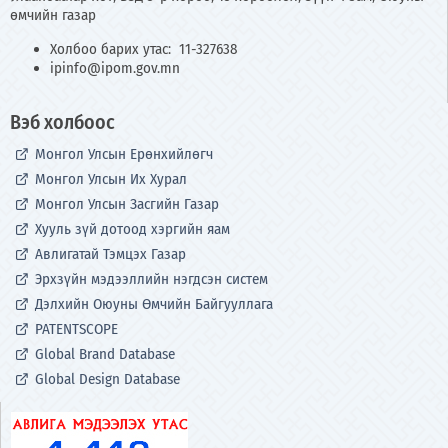
өмчийн газар
Холбоо барих утас: 11-327638
ipinfo@ipom.gov.mn
Вэб холбоос
Монгол Улсын Ерөнхийлөгч
Монгол Улсын Их Хурал
Монгол Улсын Засгийн Газар
Хууль зүй дотоод хэргийн яам
Авлигатай Тэмцэх Газар
Эрхзүйн мэдээллийн нэгдсэн систем
Дэлхийн Оюуны Өмчийн Байгууллага
PATENTSCOPE
Global Brand Database
Global Design Database