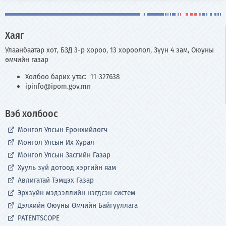
Хаяг
Улаанбаатар хот, БЗД 3-р хороо, 13 хороолол, Зүүн 4 зам, Оюуны
өмчийн газар
Холбоо барих утас: 11-327638
ipinfo@ipom.gov.mn
Вэб холбоос
Монгол Улсын Ерөнхийлөгч
Монгол Улсын Их Хурал
Монгол Улсын Засгийн Газар
Хууль зүй дотоод хэргийн яам
Авлигатай Тэмцэх Газар
Эрхзүйн мэдээллийн нэгдсэн систем
Дэлхийн Оюуны Өмчийн Байгууллага
PATENTSCOPE