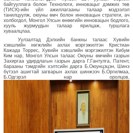
байгууллага болон Технологи
, инновацыг
дэмжих төв
(
ТИСК
)-
ийн үйл ажиллагааны талаар мэдээлэл
танилцуулж, оюуны өмч болон инновацын стратеги, ач
холбогдол, Монгол Улсын өнөөгийн инновацын бодлого,
хууль журмуудын талаар ярилцаж, туршлага
хуваалцлаа.
Уулзалтад Дэлхийн банкны талаас Хувийн
хэвшлийн хөгжлийн ахлах мэргэжилтэн Кристиан
Кажада Торрес, Хувийн хэвшлийн мэргэжилтэн Кибум
Ким нар, Монгол Улсын талаас Оюуны өмчийн газрын
Захиргаа удирдлагын газрын дарга Г.Гантулга, Патент,
барааны тэмдгийн хэлтсийн дарга Б.Оюунцэцэн, Шинэ
бүтээл ашигтай загварын ахлах шинжээч Б.Оргилмаа,
Б.Одгэрэл нар оролцов.