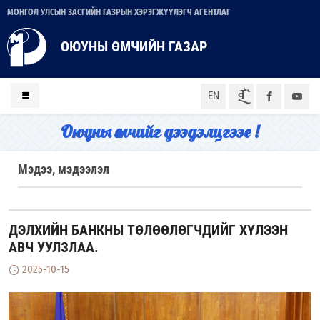
МОНГОЛ УЛСЫН ЗАСГИЙН ГАЗРЫН ХЭРЭГЖҮҮЛЭГЧ АГЕНТЛАГ
ОЮУНЫ ӨМЧИЙН ГАЗАР
ᠮᠣᠨ
EN
Оюуны өмчийг дээдэлцгээе !
Мэдээ, мэдээлэл
ДЭЛХИЙН БАНКНЫ ТӨЛӨӨЛӨГЧДИЙГ ХҮЛЭЭН
АВЧ УУЛЗЛАА.
2025-10-15