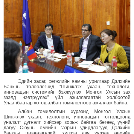
Эдийн засаг, хөгжлийн яамны урилгаар Дэлхийн
Банкны төлөөлөгчид “Шинжлэх ухаан, технологи,
инновацын системийг бэхжүүлэх, Монгол Улсын зах
зээлд нэвтрүүлэх” үйл ажиллагаатай холбоотой
Улаанбаатар хотод албан томилолтоор ажиллаж байна.
Албан томилолтын хүрээнд Монгол Улсын
Шинжлэх ухаан, технологи, инновацын тогтолцоонд
үнэлэлт дүгнэлт хийхээр зорьж байгаа бөгөөд үүний
дагуу Оюуны өмчийн газрын удирдлагууд Дэлхийн
банкны төлөөлөгчдийг хүлээн авч уулзан өөрийн