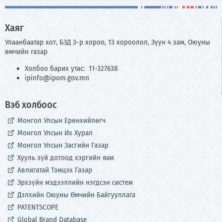
Хаяг
Улаанбаатар хот, БЗД 3-р хороо, 13 хороолол, Зүүн 4 зам, Оюуны
өмчийн газар
Холбоо барих утас: 11-327638
ipinfo@ipom.gov.mn
Вэб холбоос
Монгол Улсын Ерөнхийлөгч
Монгол Улсын Их Хурал
Монгол Улсын Засгийн Газар
Хууль зүй дотоод хэргийн яам
Авлигатай Тэмцэх Газар
Эрхзүйн мэдээллийн нэгдсэн систем
Дэлхийн Оюуны Өмчийн Байгууллага
PATENTSCOPE
Global Brand Database