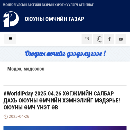
МОНГОЛ УЛСЫН ЗАСГИЙН ГАЗРЫН ХЭРЭГЖҮҮЛЭГЧ АГЕНТЛАГ
ОЮУНЫ ӨМЧИЙН ГАЗАР
ᠮᠣᠨ
EN
Оюуны өмчийг дээдэлцгээе !
Мэдээ, мэдээлэл
#WorldIPday 2025.04.26 ХӨГЖМИЙН САЛБАР
ДАХЬ ОЮУНЫ ӨМЧИЙН ХЭМНЭЛИЙГ МЭДЭРЬЕ!
ОЮУНЫ ӨМЧ ҮНЭТ ӨВ
2025-04-26