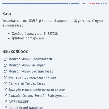
Хаяг
Улаанбаатар хот, БЗД 3-р хороо, 13 хороолол, Зүүн 4 зам, Оюуны
өмчийн газар
Холбоо барих утас: 11-327638
ipinfo@ipom.gov.mn
Вэб холбоос
Монгол Улсын Ерөнхийлөгч
Монгол Улсын Их Хурал
Монгол Улсын Засгийн Газар
Хууль зүй дотоод хэргийн яам
Авлигатай Тэмцэх Газар
Эрхзүйн мэдээллийн нэгдсэн систем
Дэлхийн Оюуны Өмчийн Байгууллага
PATENTSCOPE
Global Brand Database