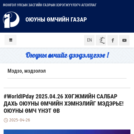
МОНГОЛ УЛСЫН ЗАСГИЙН ГАЗРЫН ХЭРЭГЖҮҮЛЭГЧ АГЕНТЛАГ
ОЮУНЫ ӨМЧИЙН ГАЗАР
ᠮᠣᠨ
EN
Оюуны өмчийг дээдэлцгээе !
Мэдээ, мэдээлэл
#WorldIPday 2025.04.26 ХӨГЖМИЙН САЛБАР
ДАХЬ ОЮУНЫ ӨМЧИЙН ХЭМНЭЛИЙГ МЭДЭРЬЕ!
ОЮУНЫ ӨМЧ ҮНЭТ ӨВ
2025-04-26