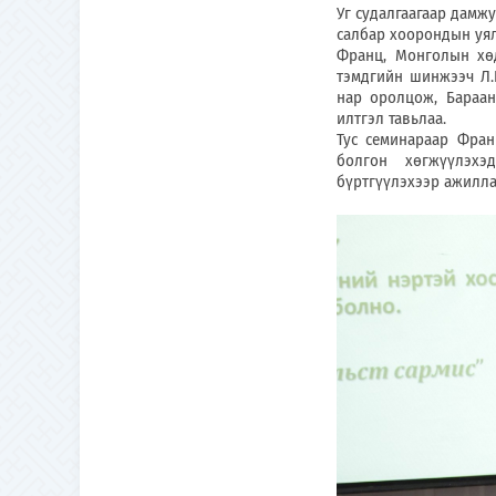
Уг судалгаагаар дамжу
салбар хоорондын уял
Франц, Монголын хө
тэмдгийн шинжээч Л.Г
нар оролцож, Бараан
илтгэл тавьлаа.
Тус семинараар Фран
болгон хөгжүүлэхэ
бүртгүүлэхээр ажилла