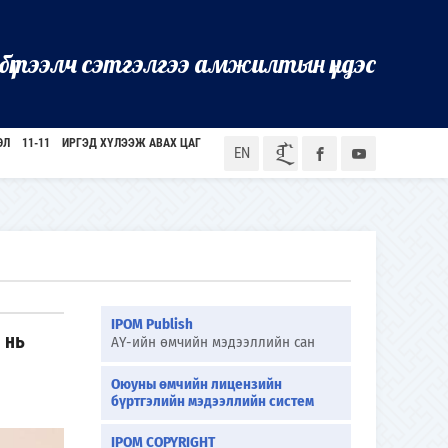
бүтээлч сэтгэлгээ амжилтын үндэс
ӨЛ
11-11
ИРГЭД ХҮЛЭЭЖ АВАХ ЦАГ
ᠮᠣᠨ
EN
IPOM Publish
 нь
АҮ-ийн өмчийн мэдээллийн сан
Оюуны өмчийн лицензийн
бүртгэлийн мэдээллийн систем
IPOM COPYRIGHT