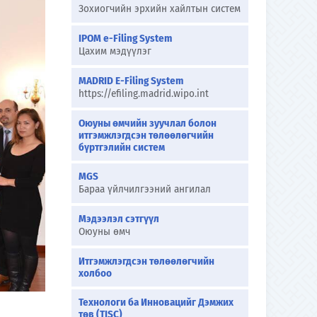
Зохиогчийн эрхийн хайлтын систем
IPOM e-Filing System
Цахим мэдүүлэг
MADRID E-Filing System
https://efiling.madrid.wipo.int
Оюуны өмчийн зуучлал болон
итгэмжлэгдсэн төлөөлөгчийн
бүртгэлийн систем
MGS
Бараа үйлчилгээний ангилал
Мэдээлэл сэтгүүл
Оюуны өмч
Итгэмжлэгдсэн төлөөлөгчийн
холбоо
Технологи ба Инновацийг Дэмжих
төв (TISC)