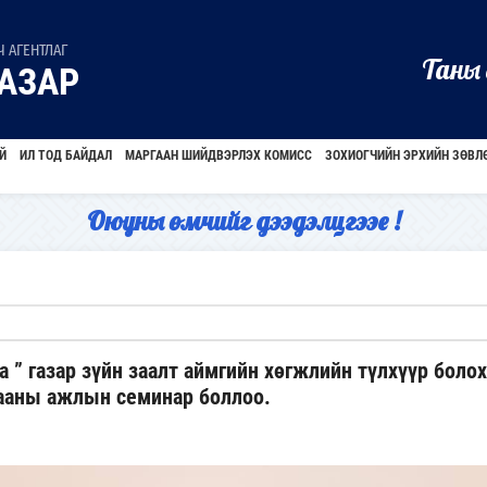
 АГЕНТЛАГ
Таны 
АЗАР
Й
ИЛ ТОД БАЙДАЛ
МАРГААН ШИЙДВЭРЛЭХ КОМИСС
ЗОХИОГЧИЙН ЭРХИЙН ЗӨВЛ
Оюуны өмчийг дээдэлцгээе !
 ” газар зүйн заалт аймгийн хөгжлийн түлхүүр болох
ааны ажлын семинар боллоо.