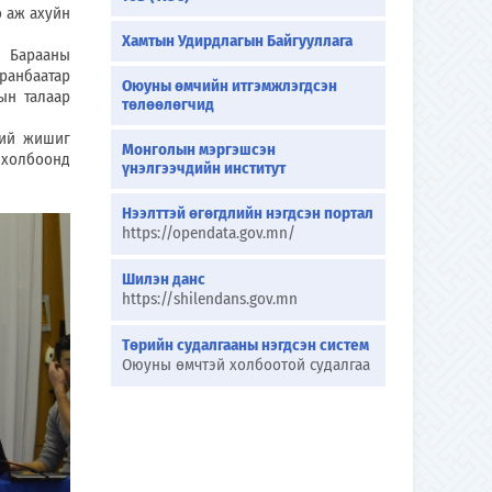
ө аж ахуйн
Хамтын Удирдлагын Байгууллага
н Барааны
ранбаатар
Оюуны өмчийн итгэмжлэгдсэн
ын талаар
төлөөлөгчид
ний жишиг
Монголын мэргэшсэн
холбоонд
үнэлгээчдийн институт
Нээлттэй өгөгдлийн нэгдсэн портал
https://opendata.gov.mn/
Шилэн данс
https://shilendans.gov.mn
Төрийн судалгааны нэгдсэн систем
Оюуны өмчтэй холбоотой судалгаа