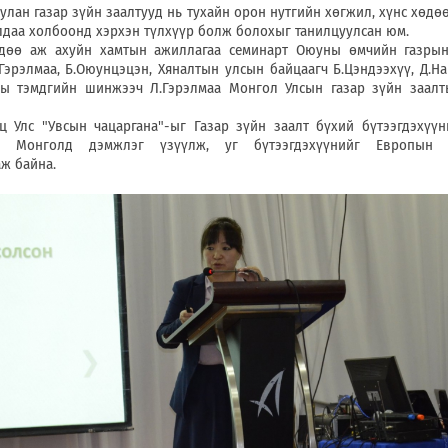
улан газар зүйн заалтууд нь тухайн орон нутгийн хөгжил, хүнс хөдө
даа холбоонд хэрхэн түлхүүр болж болохыг танилцуулсан юм.
дөө аж ахуйн хамтын ажиллагаа семинарт Оюуны өмчийн газры
эрэлмаа, Б.Оюунцэцэн, Хяналтын улсын байцаагч Б.Цэндээхүү, Д.На
ы тэмдгийн шинжээч Л.Гэрэлмаа Монгол Улсын газар зүйн заалт
ц Улс "Увсын чацаргана"-ыг Газар зүйн заалт бүхий бүтээгдэхүү
д Монголд дэмжлэг үзүүлж, уг бүтээгдэхүүнийг Европын 
ж байна.