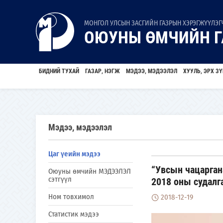
МОНГОЛ УЛСЫН ЗАСГИЙН ГАЗРЫН ХЭРЭГЖҮҮЛЭГЧ
ОЮУНЫ ӨМЧИЙН Г
БИДНИЙ ТУХАЙ
ГАЗАР, НЭГЖ
МЭДЭЭ, МЭДЭЭЛЭЛ
ХУУЛЬ, ЭРХ ЗҮ
Мэдээ, мэдээлэл
Цаг үеийн мэдээ
“Увсын чацаргана
Оюуны өмчийн МЭДЭЭЛЭЛ
сэтгүүл
2018 оны судалг
Ном товхимол
2018-12-19
Статистик мэдээ