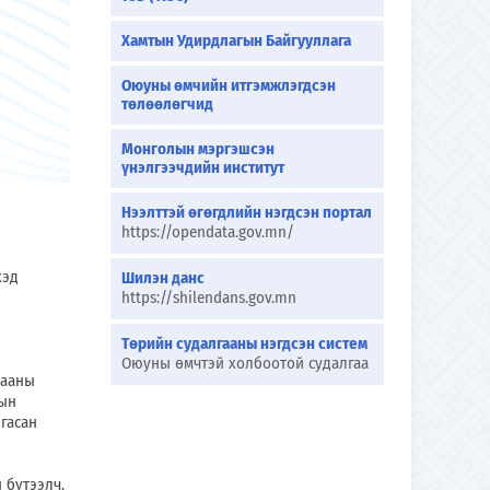
Хамтын Удирдлагын Байгууллага
Оюуны өмчийн итгэмжлэгдсэн
төлөөлөгчид
Монголын мэргэшсэн
үнэлгээчдийн институт
Нээлттэй өгөгдлийн нэгдсэн портал
https://opendata.gov.mn/
хэд
Шилэн данс
https://shilendans.gov.mn
Төрийн судалгааны нэгдсэн систем
Оюуны өмчтэй холбоотой судалгаа
хааны
дын
гасан
 бүтээлч,