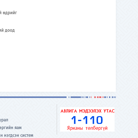
й өдрийг
ий доод
урал
хэргийн яам
н нэгдсэн систем