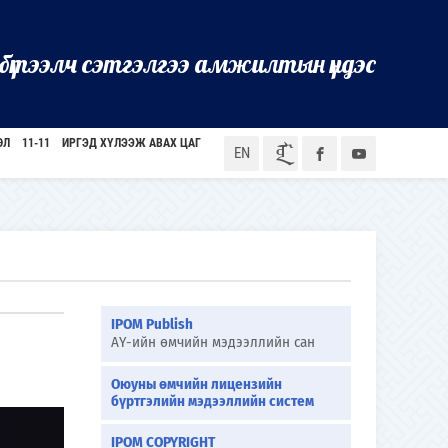
бүтээлч сэтгэлгээ амжилтын үндэс
ӨЛ
11-11
ИРГЭД ХҮЛЭЭЖ АВАХ ЦАГ
ᠮᠣᠨ
EN
IPOM Publish
АҮ-ийн өмчийн мэдээллийн сан
Оюуны өмчийн лицензийн
бүртгэлийн мэдээллийн систем
IPOM COPYRIGHT