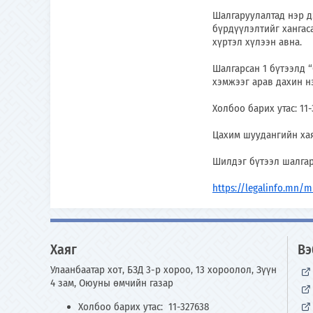
Шалгаруулалтад нэр д
бүрдүүлэлтийг хангас
хүртэл хүлээн авна.
Шалгарсан 1 бүтээлд
хэмжээг арав дахин н
Холбоо барих утас: 11-
Цахим шуудангийн ха
Шилдэг бүтээл шалгар
https://legalinfo.mn/
Хаяг
Вэ
Улаанбаатар хот, БЗД 3-р хороо, 13 хороолол, Зүүн
4 зам, Оюуны өмчийн газар
Холбоо барих утас: 11-327638