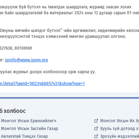
эвшүүлж буй бүтээл нь тавигдах шаардлага, журамд заасан зохих
ан байх шаардлагатай ба материалыг 2024 оны 12 дугаар сарын 01-ни
 “Оюуны өмчийн шилдэг бүтээл”-ийн өргөмжлөл, хөдөлмөрийн хөлсн
эмэгдүүлсэнтэй тэнцэх хэмжээний мөнгөн урамшуулал олгоно.
327638, 80106169
яг:
ipinfo@www.ipom.mn
уулах журмыг доорх холбоосоор орж харна уу.
mn/detail?lawId=16123488857431&showType=1
б холбоос
Монгол Улсын Ерөнхийлөгч
Монгол Улсын Их Х
Монгол Улсын Засгийн Газар
Хууль зүй дотоод 
Авлигатай Тэмцэх Газар
Эрхзүйн мэдээллий