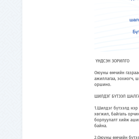
ҮНДСЭН ЗОРИЛГО
Оюуны өмчийн газраа
ажиллагаа, зохиогч, 
оршино.
ШИЛДЭГ БҮТЭЭЛ ШАЛГ
1.Шилдэг бүтээлд нэр
хөгжил, байгаль орчи
борлуулалт хийж ашиг
байна.
2.Оюуны өмчийн бүтээл