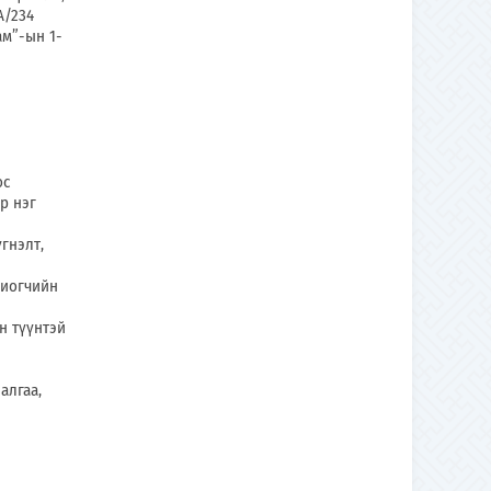
А/234
м”-ын 1-
ос
р нэг
гнэлт,
хиогчийн
н түүнтэй
алгаа,