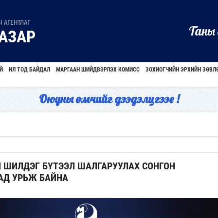
 АГЕНТЛАГ
Таны 
АЗАР
Й
ИЛ ТОД БАЙДАЛ
МАРГААН ШИЙДВЭРЛЭХ КОМИСС
ЗОХИОГЧИЙН ЭРХИЙН ЗӨВЛ
Оюуны өмчийг дээдэлцгээе !
 ШИЛДЭГ БҮТЭЭЛ ШАЛГАРУУЛАХ СОНГОН
АД УРЬЖ БАЙНА