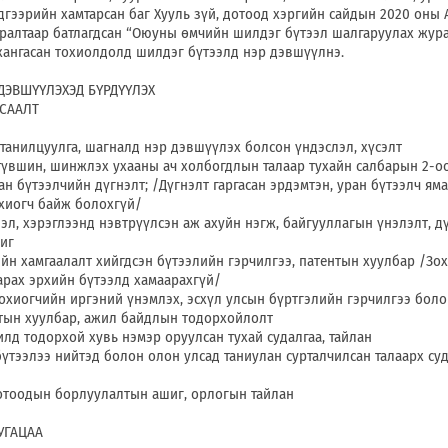
дгээрийн хамтарсан баг Хууль зүй, дотоод хэргийн сайдын 2020 оны 
ралтаар батлагдсан “Оюуны өмчийн шилдэг бүтээл шалгаруулах жура
хангасан тохиолдолд шилдэг бүтээлд нэр дэвшүүлнэ.
ДЭВШҮҮЛЭХЭД БҮРДҮҮЛЭХ
СААЛТ
ч танилцуулга, шагналд нэр дэвшүүлэх болсон үндэслэл, хүсэлт
түвшин, шинжлэх ухааны ач холбогдлын талаар тухайн салбарын 2-о
н бүтээлчийн дүгнэлт; /Дүгнэлт гаргасан эрдэмтэн, уран бүтээлч яма
хиогч байж болохгүй/
эл, хэрэглээнд нэвтрүүлсэн аж ахуйн нэгж, байгууллагын үнэлэлт, дү
иг
йн хамгаалалт хийгдсэн бүтээлийн гэрчилгээ, патентын хуулбар /Зо
арах эрхийн бүтээлд хамаарахгүй/
 зохиогчийн иргэний үнэмлэх, эсхүл улсын бүртгэлийн гэрчилгээ боло
тын хуулбар, ажил байдлын тодорхойлолт
илд тодорхой хувь нэмэр оруулсан тухай судалгаа, тайлан
үтээлээ нийтэд болон олон улсад таниулан сурталчилсан талаарх суд
отоодын борлуулалтын ашиг, орлогын тайлан
УГАЦАА