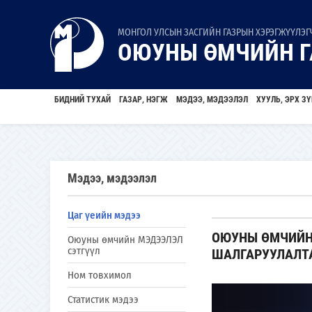
МОНГОЛ УЛСЫН ЗАСГИЙН ГАЗРЫН ХЭРЭГЖҮҮЛЭГЧ
ОЮУНЫ ӨМЧИЙН Г
БИДНИЙ ТУХАЙ
ГАЗАР, НЭГЖ
МЭДЭЭ, МЭДЭЭЛЭЛ
ХУУЛЬ, ЭРХ ЗҮ
Мэдээ, мэдээлэл
Цаг үеийн мэдээ
ОЮУНЫ ӨМЧИЙН
Оюуны өмчийн МЭДЭЭЛЭЛ
сэтгүүл
ШАЛГАРУУЛАЛТ
Ном товхимол
Статистик мэдээ