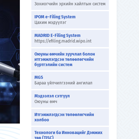
Зохиогчийн эрхийн хайлтын систем
IPOM e-Filing System
Цахим мэдүүлэг
MADRID E-Filing System
https://efiling.madrid.wipo.int
Оюуны өмчийн зуучлал болон
итгэмжлэгдсэн төлөөлөгчийн
бүртгэлийн систем
MGS
Бараа үйлчилгээний ангилал
Мэдээлэл сэтгүүл
Оюуны өмч
Итгэмжлэгдсэн төлөөлөгчийн
холбоо
Технологи ба Инновацийг Дэмжих
төв (TISC)