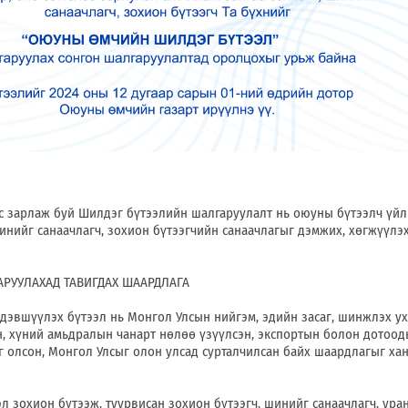
с зарлаж буй Шилдэг бүтээлийн шалгаруулалт нь оюуны бүтээлч үйл
шинийг санаачлагч, зохион бүтээгчийн санаачлагыг дэмжих, хөгжүүлэ
АРУУЛАХАД ТАВИГДАХ ШААРДЛАГА
 дэвшүүлэх бүтээл нь Монгол Улсын нийгэм, эдийн засаг, шинжлэх у
н, хүний амьдралын чанарт нөлөө үзүүлсэн, экспортын болон дотоо
 олсон, Монгол Улсыг олон улсад сурталчилсан байх шаардлагыг хан
 зохион бүтээж, туурвисан зохион бүтээгч, шинийг санаачлагч, уран