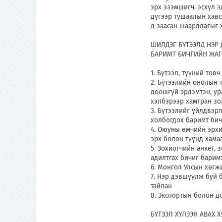
эрх эзэмшигч, эсхүл э
дүгээр тушаалын хавс
д заасан шаардлагыг 
ШИЛДЭГ БҮТЭЭЛД НЭР 
БАРИМТ БИЧГИЙН ЖАГ
1. Бүтээл, түүний тов
2. Бүтээлийн онолын 
доошгүй эрдэмтэн, ура
хэлбэрээр хамтран зо
3. Бүтээлийг үйлдвэрл
холбогдох баримт бич
4. Оюуны өмчийн эрхи
эрх болон түүнд хама
5. Зохиогчийн анкет,
адилтгах бичиг барим
6. Монгол Улсын хөгж
7. Нэр дэвшүүлж буй б
тайлан
8. Экспортын болон д
БҮТЭЭЛ ХҮЛЭЭН АВАХ Х