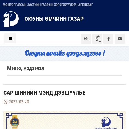
МОНГОЛ УЛСЫН ЗАСГИЙН ГАЗРЫН ХЭРЭГЖҮҮЛЭГЧ АГЕНТЛАГ
ОЮУНЫ ӨМЧИЙН ГАЗАР
ᠮᠣᠨ
EN
Оюуны өмчийг дээдэлцгээе !
Мэдээ, мэдээлэл
САР ШИНИЙН МЭНД ДЭВШҮҮЛЬЕ
2023-02-20