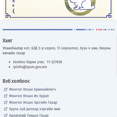
Хаяг
Улаанбаатар хот, БЗД 3-р хороо, 13 хороолол, Зүүн 4 зам, Оюуны
өмчийн газар
Холбоо барих утас: 11-327638
ipinfo@ipom.gov.mn
Вэб холбоос
Монгол Улсын Ерөнхийлөгч
Монгол Улсын Их Хурал
Монгол Улсын Засгийн Газар
Хууль зүй дотоод хэргийн яам
Авлигатай Тэмцэх Газар