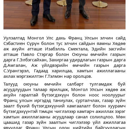
Уулзалтад Монгол Улс дахь Франц Улсын элчин сайд 
Сэбастиен Сүрүн болон тус элчин сайдын яамны Хөдөө 
аж ахуйн атташе Изабэлль Смектала, Эдийн засгийн 
атташе Павло Стэргар болон Оюуны өмчийн газрын 
дарга Г.Элбэгсайхан, Захиргаа удирдлагын газрын дарга 
Д.Амгалан, Аж үйлдвэрийн өмчийн газрын дарга 
С.Урангэрэл, Гадаад харилцаа, хамтын ажиллагааны 
ахлах мэргэжилтэн 
Г.Тэлмэн нар оролцов.
Талууд оюуны өмчийн салбарт тулгамдаж буй 
асуудлуудын талаар ярилцаж, Монгол Улсын хөдөө аж 
ахуйн гаралтай бүтээгдэхүүн болон ноос ноолуурыг 
Франц улсын иргэдэд таниулах, сурталчлах, газар зүйн 
заалт бүхий бүтээгдэхүүний хамгаалалт болон хуурамч 
бүтээгдэхүүнтэй тэмцэх чиглэлээр хамтарч ажиллах зэрэг 
хамтын ажиллагааны асуудлаар санал солилцлоо. Мөн 
цаашид газар зүйн заалтын чиглэлээр үйл ажиллагаа 
явуулдаг Франц Улсын олон нийтийн байгууллагын 