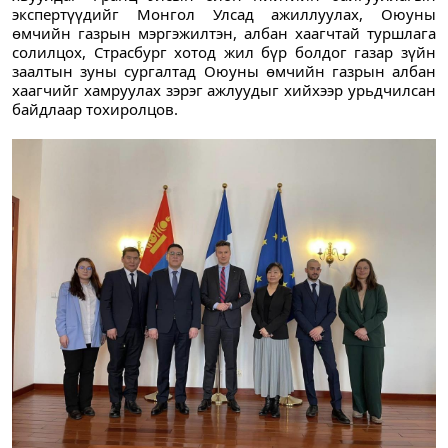
экспертүүдийг Монгол Улсад ажиллуулах, Оюуны 
өмчийн газрын мэргэжилтэн, албан хаагчтай туршлага 
солилцох, Страсбург хотод жил бүр болдог газар зүйн 
заалтын зуны сургалтад Оюуны өмчийн газрын албан 
хаагчийг хамруулах зэрэг ажлуудыг хийхээр урьдчилсан 
байдлаар тохиролцов.