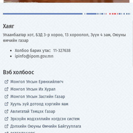
Хаяг
Улаанбаатар хот, БЗД 3-р хороо, 13 хороолол, Зүүн 4 зам, Оюуны
өмчийн газар
Холбоо барих утас: 11-327638
ipinfo@ipom.gov.mn
Вэб холбоос
Монгол Улсын Ерөнхийлөгч
Монгол Улсын Их Хурал
Монгол Улсын Засгийн Газар
Хууль зүй дотоод хэргийн яам
Авлигатай Тэмцэх Газар
Эрхзүйн мэдээллийн нэгдсэн систем
Дэлхийн Оюуны Өмчийн Байгууллага