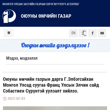
МОНГОЛ УЛСЫН ЗАСГИЙН ГАЗРЫН ХЭРЭГЖҮҮЛЭГЧ АГЕНТЛАГ
ОЮУНЫ ӨМЧИЙН ГАЗАР
ᠮᠣᠨ
EN
Оюуны өмчийг дээдэлцгээе !
Мэдээ, мэдээлэл
Оюуны өмчийн газрын дарга Г.Элбэгсайхан
Монгол Улсад суугаа Франц Улсын Элчин сайд
Сэбастиен Сүрүнтэй уулзалт хийлээ.
2023-02-03