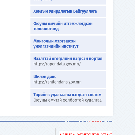
Хамтын Удирдлагын Байгууллага
Оюуны өмчийн итгэмжлэгдсэн
төлөөлөгчид
Монголын мэргэшсэн
үнэлгээчдийн институт
Нээлттэй өгөгдлийн нэгдсэн портал
https://opendata.gov.mn/
Шилэн данс
https://shilendans.gov.mn
Төрийн судалгааны нэгдсэн систем
Оюуны өмчтэй холбоотой судалгаа