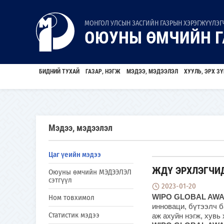
МОНГОЛ УЛСЫН ЗАСГИЙН ГАЗРЫН ХЭРЭГЖҮҮЛЭГЧ
ОЮУНЫ ӨМЧИЙН Г
БИДНИЙ ТУХАЙ
ГАЗАР, НЭГЖ
МЭДЭЭ, МЭДЭЭЛЭЛ
ХУУЛЬ, ЭРХ ЗҮ
Мэдээ, мэдээлэл
Цаг үеийн мэдээ
ЖДҮ ЭРХЛЭГЧИД
Оюуны өмчийн МЭДЭЭЛЭЛ
сэтгүүл
2023-01-20
WIPO GLOBAL AW
Ном товхимол
инноваци, бүтээлч б
Статистик мэдээ
аж ахуйн нэгж, хувь