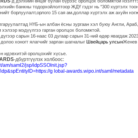
ARDS
-д дэлхийн өнцөг булан бүрээс оролцох боломжтой нээлтт
элхийн банкны тодорхойлолтоор ЖДҮ гэдэг нь “300 хүртэлх тоо
нийт борлуулалт,орлого 15 сая ам.доллар хүртэлх аж ахуйн нэгж
гаруулалтад НҮБ-ын албан ёсны зургаан хэл буюу Англи, Араб,
и хэлээр мэдүүлгээ гарган оролцох боломжтой.
 дүгээр сарын 16-наас 03 дугаар
с
арын 31-ний өдөр явагдаж 202
 долоо хоногт ялагчийг зарлан шагналыг
Швейцарь улс
ын
Женев
н идэвхитэй оролцохийг хүсье.
WARDS
-дбүртгүүлэх холбоос:
int/am/saml2/jsp/idpSSOInit.jsp?
/idp&spEntityID=https://g lobal-awards.wipo.int/saml/metadata