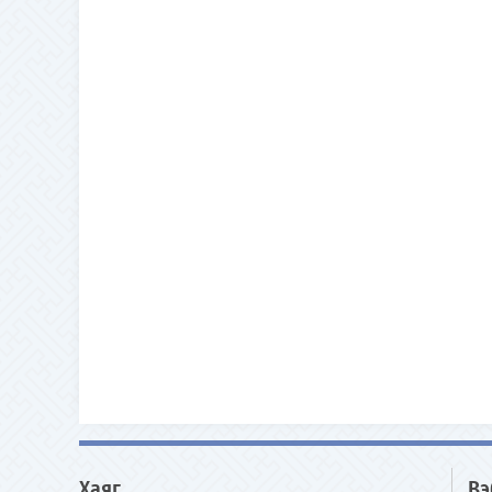
Хаяг
Вэ