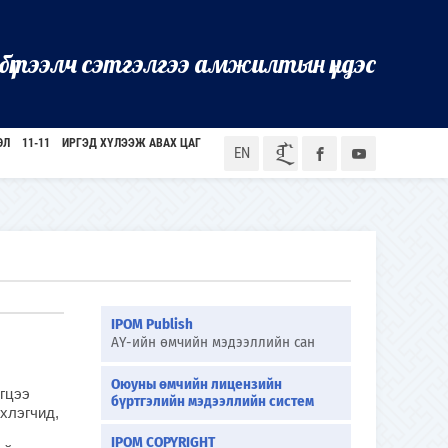
бүтээлч сэтгэлгээ амжилтын үндэс
ӨЛ
11-11
ИРГЭД ХҮЛЭЭЖ АВАХ ЦАГ
ᠮᠣᠨ
EN
IPOM Publish
АҮ-ийн өмчийн мэдээллийн сан
Оюуны өмчийн лицензийн
гцээ
бүртгэлийн мэдээллийн систем
хлэгчид,
IPOM COPYRIGHT