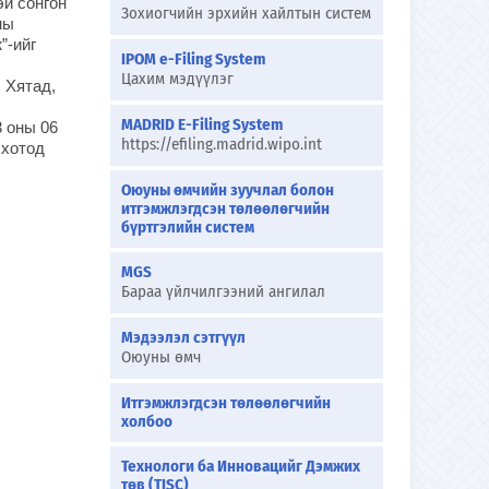
эй сонгон
Зохиогчийн эрхийн хайлтын систем
ны
”-ийг
IPOM e-Filing System
Цахим мэдүүлэг
 Хятад,
MADRID E-Filing System
3 оны 06
https://efiling.madrid.wipo.int
 хотод
Оюуны өмчийн зуучлал болон
итгэмжлэгдсэн төлөөлөгчийн
бүртгэлийн систем
MGS
Бараа үйлчилгээний ангилал
Мэдээлэл сэтгүүл
Оюуны өмч
Итгэмжлэгдсэн төлөөлөгчийн
холбоо
Технологи ба Инновацийг Дэмжих
төв (TISC)