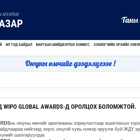
 АГЕНТЛАГ
Таны 
АЗАР
Й
ИЛ ТОД БАЙДАЛ
МАРГААН ШИЙДВЭРЛЭХ КОМИСС
ЗОХИОГЧИЙН ЭРХИЙН ЗӨВЛ
Оюуны өмчийг дээдэлцгээе !
 WIPO GLOBAL AWARDS-Д ОРОЛЦОХ БОЛОМЖТОЙ.
ARDS
нь оюуны өмчийг арилжааны зориулалтаар ашиглахын зэрэ
айдлаараа нийгэмд эерэг, онцгой хувь нэмэр оруулж буй ЖДҮ эр
 хүнийг шалгаруулдаг.