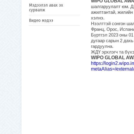
WIPO GLOBAL AW
Мэдээлэл авах эх
шалгаруулалт юм. Д
сурвалж
ажилтантай, жилийн 
хэлнэ.
Видео мэдээ
Нээлттэй сонгон шал
Франц, Орос, Испан
Бүртгэл 2023 оны 01
дугаар сарын 2 дахь
гардуулна.
ЖДҮ эрхлэгч та бүхэ
WIPO GLOBAL A
https://login2.wipo.
metaAlias=/external