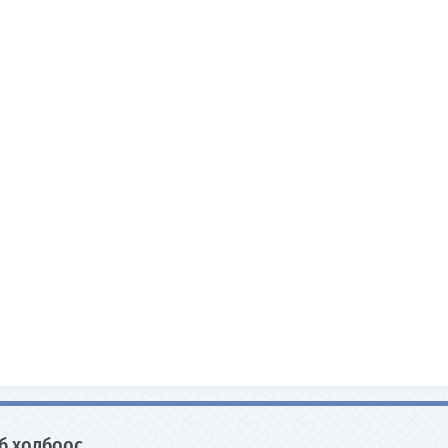
б холбоос