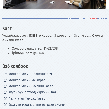
Хаяг
Улаанбаатар хот, БЗД 3-р хороо, 13 хороолол, Зүүн 4 зам, Оюуны
өмчийн газар
Холбоо барих утас: 11-327638
ipinfo@ipom.gov.mn
Вэб холбоос
Монгол Улсын Ерөнхийлөгч
Монгол Улсын Их Хурал
Монгол Улсын Засгийн Газар
Хууль зүй дотоод хэргийн яам
Авлигатай Тэмцэх Газар
Эрхзүйн мэдээллийн нэгдсэн систем