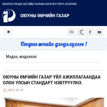
МОНГОЛ УЛСЫН ЗАСГИЙН ГАЗРЫН ХЭРЭГЖҮҮЛЭГЧ АГЕНТЛАГ
ОЮУНЫ ӨМЧИЙН ГАЗАР
ᠮᠣᠨ
EN
Оюуны өмчийг дээдэлцгээе !
Мэдээ, мэдээлэл
ОЮУНЫ ӨМЧИЙН ГАЗАР ҮЙЛ АЖИЛЛАГААНДАА
ОЛОН УЛСЫН СТАНДАРТ НЭВТРҮҮЛНЭ.
2023-01-13