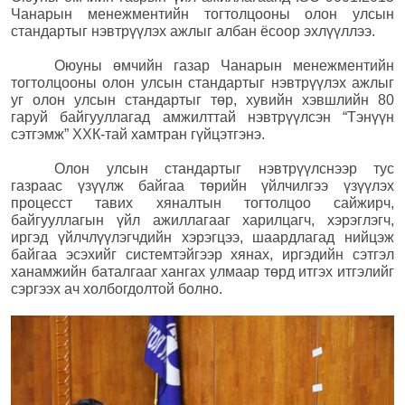
Чанарын менежментийн тогтолцооны олон улсын
стандартыг нэвтрүүлэх ажлыг албан ёсоор эхлүүллээ.
Оюуны өмчийн газар Чанарын менежментийн
тогтолцооны олон улсын стандартыг нэвтрүүлэх ажлыг
уг олон улсын стандартыг төр, хувийн хэвшлийн 80
гаруй байгууллагад амжилттай нэвтрүүлсэн “Тэнүүн
сэтгэмж” ХХК-тай хамтран гүйцэтгэнэ.
Олон улсын стандартыг нэвтрүүлснээр тус
газраас үзүүлж байгаа төрийн үйлчилгээ үзүүлэх
процесст тавих хяналтын тогтолцоо сайжирч,
байгууллагын үйл ажиллагааг харилцагч, хэрэглэгч,
иргэд үйлчлүүлэгчдийн хэрэгцээ, шаардлагад нийцэж
байгаа эсэхийг системтэйгээр хянах, иргэдийн сэтгэл
ханамжийн баталгааг хангах улмаар төрд итгэх итгэлийг
сэргээх ач холбогдолтой болно.