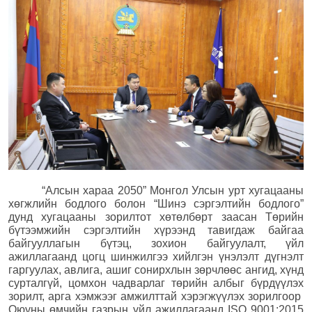
“Алсын хараа 2050” Монгол Улсын урт хугацааны
хөгжлийн бодлого болон “Шинэ сэргэлтийн бодлого”
дунд хугацааны зорилтот хөтөлбөрт заасан Төрийн
бүтээмжийн сэргэлтийн хүрээнд тавигдаж байгаа
байгууллагын бүтэц, зохион байгуулалт, үйл
ажиллагаанд цогц шинжилгээ хийлгэн үнэлэлт дүгнэлт
гаргуулах, авлига, ашиг сонирхлын зөрчлөөс ангид, хүнд
сурталгүй, цомхон чадварлаг төрийн албыг бүрдүүлэх
зорилт, арга хэмжээг амжилттай хэрэгжүүлэх зорилгоор
Оюуны өмчийн газрын үйл ажиллагаанд ISO 9001:2015