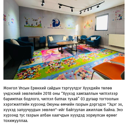
Монгол Улсын Ерөнхий сайдын тэргүүлдэг Хүүхдийн төлөө
үндэсний зөвлөлийн 2018 оны “Хүүхэд хамгааллын чиглэлээр
баримтлах бодлого, чиглэл батлах тухай” 03 дугаар тогтоолын
хэрэгжилтийн хүрээнд Оюуны өмчийн газрын дэргэдэх "Эцэг эх,
хүүхэд залуучуудын зөвлөл"-ийг байгуулан ажиллаж байна. Энэ
хүрээнд тус газрын албан хаагчдын хүүхдэд зориулсан өрөөг
тохижууллаа.