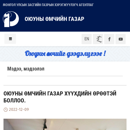
МОНГОЛ УЛСЫН ЗАСГИЙН ГАЗРЫН ХЭРЭГЖҮҮЛЭГЧ АГЕНТЛАГ
ОЮУНЫ ӨМЧИЙН ГАЗАР
ᠮᠣᠨ
EN
Оюуны өмчийг дээдэлцгээе !
Мэдээ, мэдээлэл
ОЮУНЫ ӨМЧИЙН ГАЗАР ХҮҮХДИЙН ӨРӨӨТЭЙ
БОЛЛОО.
2022-12-09