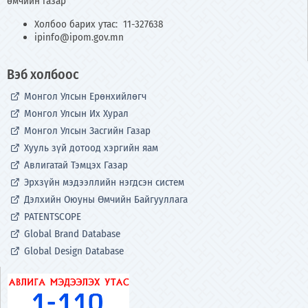
өмчийн газар
Холбоо барих утас: 11-327638
ipinfo@ipom.gov.mn
Вэб холбоос
Монгол Улсын Ерөнхийлөгч
Монгол Улсын Их Хурал
Монгол Улсын Засгийн Газар
Хууль зүй дотоод хэргийн яам
Авлигатай Тэмцэх Газар
Эрхзүйн мэдээллийн нэгдсэн систем
Дэлхийн Оюуны Өмчийн Байгууллага
PATENTSCOPE
Global Brand Database
Global Design Database