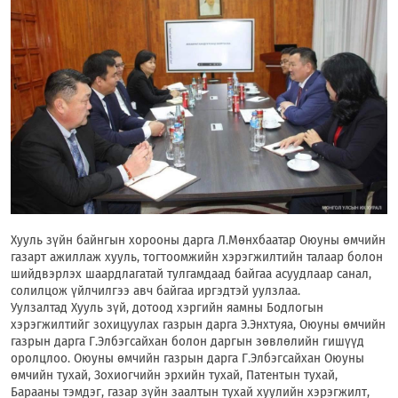
Хууль зүйн байнгын хорооны дарга Л.Мөнхбаатар Оюуны өмчийн
газарт ажиллаж хууль, тогтоомжийн хэрэгжилтийн талаар болон
шийдвэрлэх шаардлагатай тулгамдаад байгаа асуудлаар санал,
солилцож үйлчилгээ авч байгаа иргэдтэй уулзлаа.
Уулзалтад Хууль зүй, дотоод хэргийн яамны Бодлогын
хэрэгжилтийг зохицуулах газрын дарга Э.Энхтуяа, Оюуны өмчийн
газрын дарга Г.Элбэгсайхан болон даргын зөвлөлийн гишүүд
оролцлоо. Оюуны өмчийн газрын дарга Г.Элбэгсайхан Оюуны
өмчийн тухай, Зохиогчийн эрхийн тухай, Патентын тухай,
Барааны тэмдэг, газар зүйн заалтын тухай хуулийн хэрэгжилт,