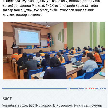
ажиллалаа. Түүнчлэн ДОӨБ-ын Технологи, инновацийг дэмжих
хөтөлбөр, Монгол Улс дахь ТИСК хөтөлбөрийн хэрэгжилтийн
талаар танилцуулж, тус сургуулийн Технологи инновацийг
дэмжих төвөөр зочиллоо.
Хаяг
Улаанбаатар хот, БЗД 3-р хороо, 13 хороолол, Зүүн 4 зам, Оюуны