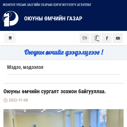
МОНГОЛ УЛСЫН ЗАСГИЙН ГАЗРЫН ХЭРЭГЖҮҮЛЭГЧ АГЕНТЛАГ
ОЮУНЫ ӨМЧИЙН ГАЗАР
ᠮᠣᠨ
EN
Оюуны өмчийг дээдэлцгээе !
Мэдээ, мэдээлэл
Оюуны өмчийн сургалт зохион байгууллаа.
2022-11-08