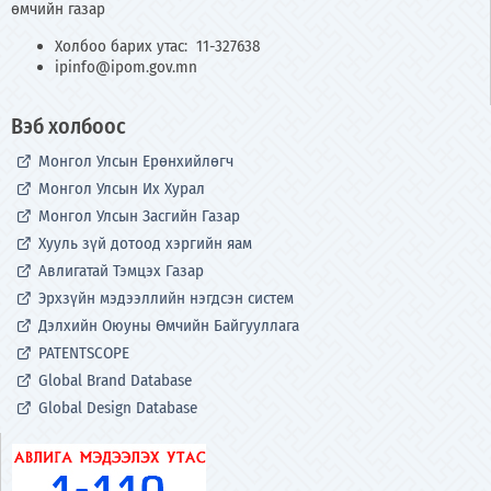
өмчийн газар
Холбоо барих утас: 11-327638
ipinfo@ipom.gov.mn
Вэб холбоос
Монгол Улсын Ерөнхийлөгч
Монгол Улсын Их Хурал
Монгол Улсын Засгийн Газар
Хууль зүй дотоод хэргийн яам
Авлигатай Тэмцэх Газар
Эрхзүйн мэдээллийн нэгдсэн систем
Дэлхийн Оюуны Өмчийн Байгууллага
PATENTSCOPE
Global Brand Database
Global Design Database