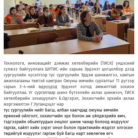
Технологи, инновацийг дэмжих хөтөлбөрийн (ТИСК) үндэсний
сүлжээ байгууллага ШУТИС-ийн харьяа Эрдэнэт цогцолбор дээд
сургуулийн хүсэлтээр тус сургуулийн Эрдэм шинжилгээ, хамтын
ажиллагааны төвтэй хамтран Оюуны өмчийн сургалтыг 11 дүгээр
сарын 3-4-ний өдрүүдэд Эрдэнэт хотод амжилттай зохион
байгууллаа. Уг сургалтаар шинэ бүтээлийн ахлах шинжээч, ТИСК
хөтөлбөрийн зохицуулагч Б.Одгэрэл, Зохиогчийн эрхийн ахлах
мэргэжилтэн Г.Ууганцэцэг нар
тус сургуулийн нийт багш, албан хаагчдад оюуны өмчийн
ерөнхий ойлголт, зохиогчийн эрх болон аж үйлдвэрийн өмч,
тэдгээрийн обьектуудын онцлог шинж чанар болоод мэдүүлэг
гаргах, хайлт хийх зэрэг онол болон практикийн мэдлэг олгосон
төдийгүй мэдүүлэг гаргаж буй багш нарт зөвлөгөө өгч