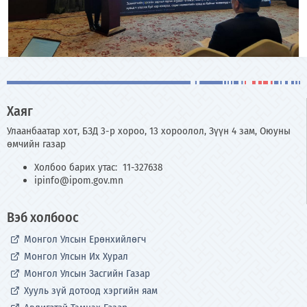
Хаяг
Улаанбаатар хот, БЗД 3-р хороо, 13 хороолол, Зүүн 4 зам, Оюуны
өмчийн газар
Холбоо барих утас: 11-327638
ipinfo@ipom.gov.mn
Вэб холбоос
Монгол Улсын Ерөнхийлөгч
Монгол Улсын Их Хурал
Монгол Улсын Засгийн Газар
Хууль зүй дотоод хэргийн яам