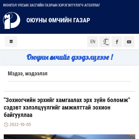
МОНГОЛ УЛСЫН ЗАСГИЙН ГАЗРЫН ХЭРЭГЖҮҮЛЭГЧ АГЕНТЛАГ
ОЮУНЫ ӨМЧИЙН ГАЗАР
ᠮᠣᠨ
EN
Оюуны өмчийг дээдэлцгээе !
Мэдээ, мэдээлэл
"Зохиогчийн эрхийг хамгаалах эрх зүйн боломж"
сэдэвт хэлэлцүүлгийг амжилттай зохион
байгууллаа
2022-10-05