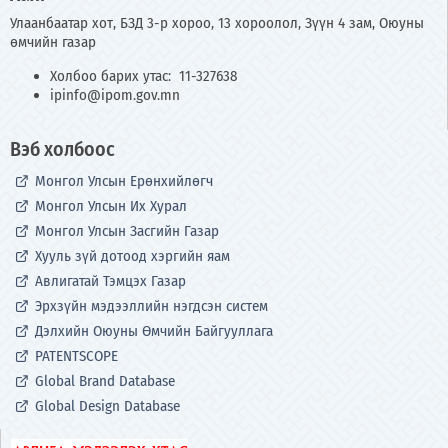
Улаанбаатар хот, БЗД 3-р хороо, 13 хороолол, Зүүн 4 зам, Оюуны
өмчийн газар
Холбоо барих утас: 11-327638
ipinfo@ipom.gov.mn
Вэб холбоос
Монгол Улсын Ерөнхийлөгч
Монгол Улсын Их Хурал
Монгол Улсын Засгийн Газар
Хууль зүй дотоод хэргийн яам
Авлигатай Тэмцэх Газар
Эрхзүйн мэдээллийн нэгдсэн систем
Дэлхийн Оюуны Өмчийн Байгууллага
PATENTSCOPE
Global Brand Database
Global Design Database