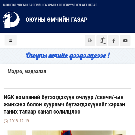
МОНГОЛ УЛСЫН ЗАСГИЙН ГАЗРЫН ХЭРЭГЖҮҮЛЭГЧ АГЕНТЛАГ
ОЮУНЫ ӨМЧИЙН ГАЗАР
ᠮᠣᠨ
EN
Оюуны өмчийг дээдэлцгээе !
Мэдээ, мэдээлэл
NGK компаний бүтээгдэхүүн очлуур /свечи/-ын
жинхэнэ болон хуурамч бүтээгдэхүүнийг хэрхэн
таних талаар санал солилцлоо
2018-12-19