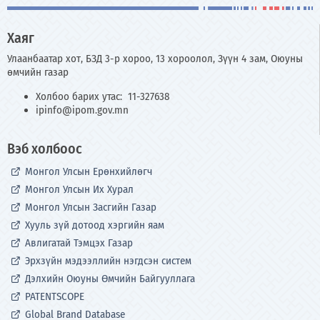
Хаяг
Улаанбаатар хот, БЗД 3-р хороо, 13 хороолол, Зүүн 4 зам, Оюуны
өмчийн газар
Холбоо барих утас: 11-327638
ipinfo@ipom.gov.mn
Вэб холбоос
Монгол Улсын Ерөнхийлөгч
Монгол Улсын Их Хурал
Монгол Улсын Засгийн Газар
Хууль зүй дотоод хэргийн яам
Авлигатай Тэмцэх Газар
Эрхзүйн мэдээллийн нэгдсэн систем
Дэлхийн Оюуны Өмчийн Байгууллага
PATENTSCOPE
Global Brand Database