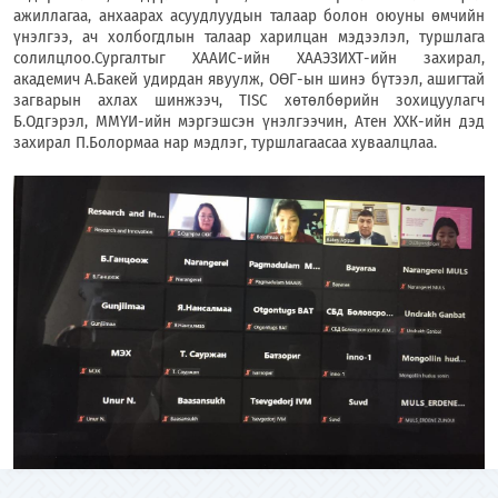
ажиллагаа, анхаарах асуудлуудын талаар болон оюуны өмчийн
үнэлгээ, ач холбогдлын талаар харилцан мэдээлэл, туршлага
солилцлоо.Сургалтыг ХААИС-ийн ХААЭЗИХТ-ийн захирал,
академич А.Бакей удирдан явуулж, ОӨГ-ын шинэ бүтээл, ашигтай
загварын ахлах шинжээч, TISC хөтөлбөрийн зохицуулагч
Б.Одгэрэл, ММҮИ-ийн мэргэшсэн үнэлгээчин, Атен ХХК-ийн дэд
захирал П.Болормаа нар мэдлэг, туршлагаасаа хуваалцлаа.