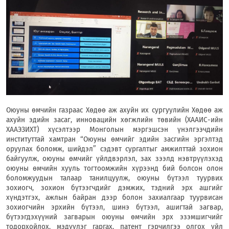
Оюуны өмчийн газраас Хөдөө аж ахуйн их сургуулийн Хөдөө аж
ахуйн эдийн засаг, инновацийн хөгжлийн төвийн (ХААИС-ийн
ХААЭЗИХТ) хүсэлтээр Монголын мэргэшсэн үнэлгээчдийн
институттай хамтран “Оюуны өмчийг эдийн засгийн эргэлтэд
оруулах боломж, шийдэл” сэдэвт сургалтыг амжилттай зохион
байгуулж, оюуны өмчийг үйлдвэрлэл, зах зээлд нэвтрүүлэхэд
оюуны өмчийн хууль тогтоомжийн хүрээнд бий болсон олон
боломжуудын талаар танилцуулж, оюуны бүтээл туурвих
зохиогч, зохион бүтээгчдийг дэмжих, тэдний эрх ашгийг
хүндэтгэх, ажлын байран дээр болон захиалгаар туурвисан
зохиогчийн эрхийн бүтээл, шинэ бүтээл, ашигтай загвар,
бүтээгдэхүүний загварын оюуны өмчийн эрх эзэмшигчийг
тодорхойлох, мэдүүлэг гаргах, патент гэрчилгээ олгох үйл