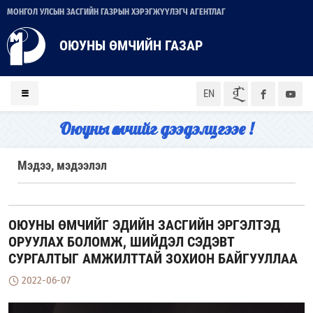
МОНГОЛ УЛСЫН ЗАСГИЙН ГАЗРЫН ХЭРЭГЖҮҮЛЭГЧ АГЕНТЛАГ
ОЮУНЫ ӨМЧИЙН ГАЗАР
ᠮᠣᠨ
EN
Оюуны өмчийг дээдэлцгээе !
Мэдээ, мэдээлэл
ОЮУНЫ ӨМЧИЙГ ЭДИЙН ЗАСГИЙН ЭРГЭЛТЭД
ОРУУЛАХ БОЛОМЖ, ШИЙДЭЛ СЭДЭВТ
СУРГАЛТЫГ АМЖИЛТТАЙ ЗОХИОН БАЙГУУЛЛАА
2022-06-07