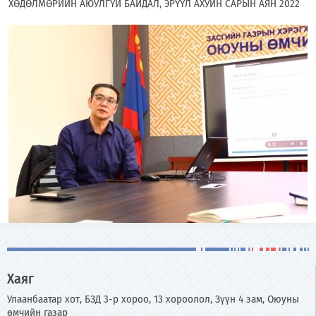
ХӨДӨЛМӨРИЙН АЮУЛГҮЙ БАЙДАЛ, ЭРҮҮЛ АХУЙН САРЫН АЯН 2022
Хаяг
Улаанбаатар хот, БЗД 3-р хороо, 13 хороолол, Зүүн 4 зам, Оюуны
өмчийн газар