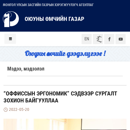
МОНГОЛ УЛСЫН ЗАСГИЙН ГАЗРЫН ХЭРЭГЖҮҮЛЭГЧ АГЕНТЛАГ
ОЮУНЫ ӨМЧИЙН ГАЗАР
ᠮᠣᠨ
EN
Оюуны өмчийг дээдэлцгээе !
Мэдээ, мэдээлэл
“ОФФИССЫН ЭРГОНОМИК” СЭДВЭЭР СУРГАЛТ
ЗОХИОН БАЙГУУЛЛАА
2022-05-20