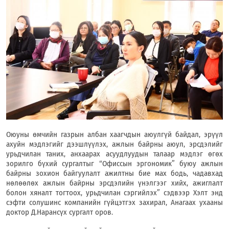
Оюуны өмчийн газрын албан хаагчдын аюулгүй байдал, эрүүл
ахуйн мэдлэгийг дээшлүүлэх, ажлын байрны аюул, эрсдэлийг
урьдчилан таних, анхаарах асуудлуудын талаар мэдлэг өгөх
зорилго бүхий сургалтыг “Офиссын эргономик” буюу ажлын
байрны зохион байгуулалт ажилтны бие мах бодь, чадавхад
нөлөөлөх ажлын байрны эрсдэлийн үнэлгээг хийх, ажиглалт
болон хяналт тогтоох, урьдчилан сэргийлэх” сэдвээр Хэлт энд
сэфти солушинс компанийн гүйцэтгэх захирал, Анагаах ухааны
доктор Д.Нарансүх сургалт оров.