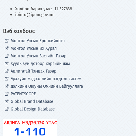
Холбоо барих утас: 11-327638
ipinfo@ipom.gov.mn
Вэб холбоос
Монгол Улсын Ерөнхийлөгч
Монгол Улсын Их Хурал
Монгол Улсын Засгийн Газар
Хууль зүй дотоод хэргийн яам
Авлигатай Тэмцэх Газар
Эрхзүйн мэдээллийн нэгдсэн систем
Дэлхийн Оюуны Өмчийн Байгууллага
PATENTSCOPE
Global Brand Database
Global Design Database