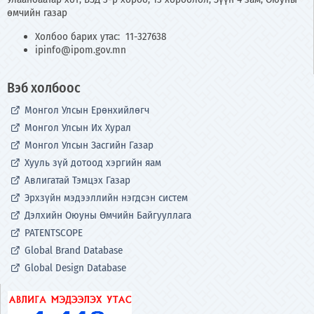
өмчийн газар
Холбоо барих утас: 11-327638
ipinfo@ipom.gov.mn
Вэб холбоос
Монгол Улсын Ерөнхийлөгч
Монгол Улсын Их Хурал
Монгол Улсын Засгийн Газар
Хууль зүй дотоод хэргийн яам
Авлигатай Тэмцэх Газар
Эрхзүйн мэдээллийн нэгдсэн систем
Дэлхийн Оюуны Өмчийн Байгууллага
PATENTSCOPE
Global Brand Database
Global Design Database