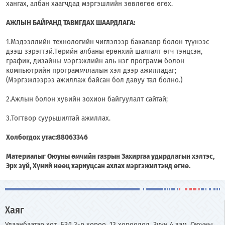
хангах, албан хаагчдад мэргэшлийн зөвлөгөө өгөх.
АЖЛЫН БАЙРАНД ТАВИГДАХ ШААРДЛАГА:
1.Мэдээллийн технологийн чиглэлээр бакалавр болон түүнээс
дээш зэрэгтэй.Төрийн албаны ерөнхий шалгалт өгч тэнцсэн,
график, дизайны мэргэжлийн аль нэг программ болон
компьютрийн программчлалын хэл дээр ажилладаг;
(Мэргэжлээрээ ажиллаж байсан бол давуу тал болно.)
2.Ажлын болон хувийн зохион байгуулалт сайтай;
3.Тогтвор суурьшилтай ажиллах.
Холбогдох утас:88063346
Материалыг Оюуны өмчийн газрын Захиргаа удирдлагын хэлтэс,
Эрх зүй, Хүний нөөц хариуцсан ахлах мэргэжилтэнд өгнө.
Хаяг
Улаанбаатар хот, БЗД 3-р хороо, 13 хороолол, Зүүн 4 зам, Оюуны