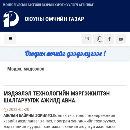
МОНГОЛ УЛСЫН ЗАСГИЙН ГАЗРЫН ХЭРЭГЖҮҮЛЭГЧ АГЕНТЛАГ
ОЮУНЫ ӨМЧИЙН ГАЗАР
ᠮᠣᠨ
EN
Оюуны өмчийг дээдэлцгээе !
Мэдээ, мэдээлэл
МЭДЭЭЛЭЛ ТЕХНОЛОГИЙН МЭРГЭЖИЛТЭН
ШАЛГАРУУЛЖ АЖИЛД АВНА.
2022-05-20
АЖЛЫН БАЙРНЫ ЗОРИЛГО
:Компьютер, тоног төхөөрөмжийн
хэвийн ажиллагааг хангах, програм хангамжийг тохируулах,
мэдээллийн нууцлал хамгаалал, хэвийн аюулгүй ажиллагааг