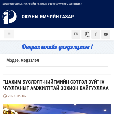
МОНГОЛ УЛСЫН ЗАСГИЙН ГАЗРЫН ХЭРЭГЖҮҮЛЭГЧ АГЕНТЛАГ
ОЮУНЫ ӨМЧИЙН ГАЗАР
ᠮᠣᠨ
EN
Оюуны өмчийг дээдэлцгээе !
Мэдээ, мэдээлэл
“ЦАХИМ БҮСЛЭЛТ-НИЙГМИЙН СЭТГЭЛ ЗҮЙ” IV
ЧУУЛГАНЫГ АМЖИЛТТАЙ ЗОХИОН БАЙГУУЛЛАА
2022-05-04