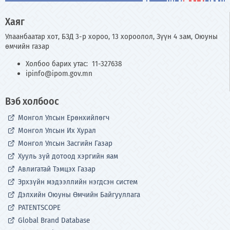
Хаяг
Улаанбаатар хот, БЗД 3-р хороо, 13 хороолол, Зүүн 4 зам, Оюуны
өмчийн газар
Холбоо барих утас: 11-327638
ipinfo@ipom.gov.mn
Вэб холбоос
Монгол Улсын Ерөнхийлөгч
Монгол Улсын Их Хурал
Монгол Улсын Засгийн Газар
Хууль зүй дотоод хэргийн яам
Авлигатай Тэмцэх Газар
Эрхзүйн мэдээллийн нэгдсэн систем
Дэлхийн Оюуны Өмчийн Байгууллага
PATENTSCOPE
Global Brand Database