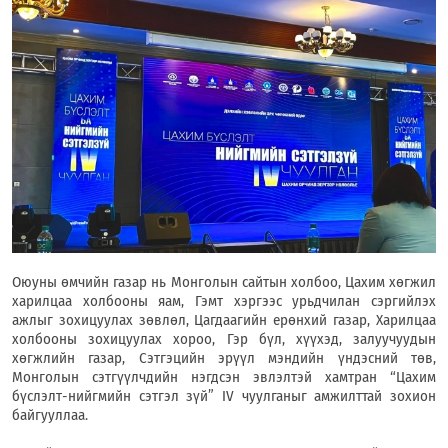
Оюуны өмчийн газар нь Монголын сайтын холбоо, Цахим хөгжил
харилцаа холбооны яам, Гэмт хэргээс урьдчилан сэргийлэх
ажлыг зохицуулах зөвлөл, Цагдаагийн ерөнхий газар, Харилцаа
холбооны зохицуулах хороо, Гэр бүл, хүүхэд, залуучуудын
хөгжлийн газар, Сэтгэцийн эрүүл мэндийн үндэсний төв,
Монголын сэтгүүлчдийн нэгдсэн эвлэлтэй хамтран “Цахим
бүслэлт-нийгмийн сэтгэл зүй” IV чуулганыг амжилттай зохион
байгууллаа.