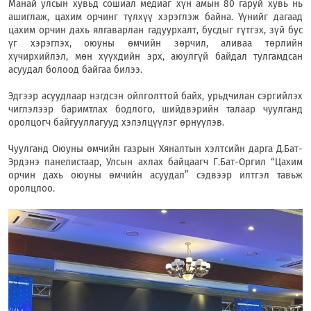
Манай улсын хувьд сошиал медиаг хүн амын 80 гаруй хувь нь
ашиглаж, цахим орчинг түлхүү хэрэглэж байна. Үүнийг дагаад
цахим орчин дахь ялгаварлан гадуурхалт, бусдыг гүтгэх, зүй бус
үг хэрэглэх, оюуны өмчийн зөрчил, аливаа төрлийн
хүчирхийлэл, мөн хүүхдийн эрх, аюулгүй байдал тулгамдсан
асуудал болоод байгаа билээ.
Эдгээр асуудлаар нэгдсэн ойлголттой байх, урьдчилан сэргийлэх
чиглэлээр баримтлах бодлого, шийдвэрийн талаар чуулганд
оролцогч байгууллагууд хэлэлцүүлэг өрнүүлэв.
Чуулганд Оюуны өмчийн газрын Хяналтын хэлтсийн дарга Д.Бат-
Эрдэнэ панелистаар, Улсын ахлах байцаагч Г.Бат-Оргил “Цахим
орчин дахь оюуны өмчийн асуудал” сэдвээр илтгэл тавьж
оролцлоо.