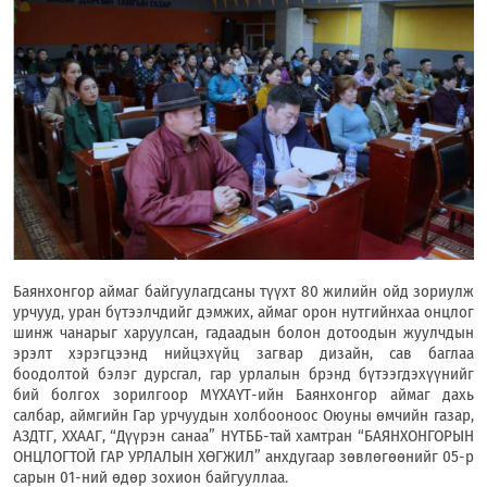
Баянхонгор аймаг байгуулагдсаны түүхт 80 жилийн ойд зориулж
урчууд, уран бүтээлчдийг дэмжих, аймаг орон нутгийнхаа онцлог
шинж чанарыг харуулсан, гадаадын болон дотоодын жуулчдын
эрэлт хэрэгцээнд нийцэхүйц загвар дизайн, сав баглаа
боодолтой бэлэг дурсгал, гар урлалын брэнд бүтээгдэхүүнийг
бий болгох зорилгоор МҮХАҮТ-ийн Баянхонгор аймаг дахь
салбар, аймгийн Гар урчуудын холбооноос Оюуны өмчийн газар,
АЗДТГ, ХХААГ, “Дүүрэн санаа” НҮТББ-тай хамтран “БАЯНХОНГОРЫН
ОНЦЛОГТОЙ ГАР УРЛАЛЫН ХӨГЖИЛ” анхдугаар зөвлөгөөнийг 05-р
сарын 01-ний өдөр зохион байгууллаа.