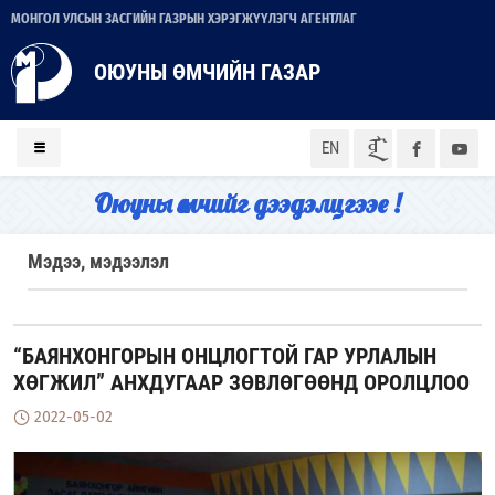
МОНГОЛ УЛСЫН ЗАСГИЙН ГАЗРЫН ХЭРЭГЖҮҮЛЭГЧ АГЕНТЛАГ
ОЮУНЫ ӨМЧИЙН ГАЗАР
ᠮᠣᠨ
EN
Оюуны өмчийг дээдэлцгээе !
Мэдээ, мэдээлэл
“БАЯНХОНГОРЫН ОНЦЛОГТОЙ ГАР УРЛАЛЫН
ХӨГЖИЛ” АНХДУГААР ЗӨВЛӨГӨӨНД ОРОЛЦЛОО
2022-05-02