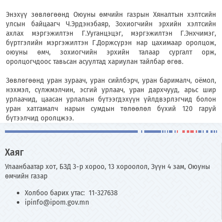
Энэхүү зөвлөгөөнд Оюуны өмчийн газрын Хяналтын хэлтсийн
улсын байцаагч Ч.Эрдэнэбаяр, Зохиогчийн эрхийн хэлтсийн
ахлах мэргэжилтэн Г.Ууганцэцэг, мэргэжилтэн Г.Энхчимэг,
бүртгэлийн мэргэжилтэн Г.Доржсүрэн нар цахимаар оролцож,
оюуны өмч, зохиогчийн эрхийн талаар сургалт орж,
оролцогчдоос тавьсан асуултад хариулан тайлбар өгөв.
Зөвлөгөөнд уран зураач, уран сийлбэрч, уран барималч, оёмол,
нэхмэл, сүлжмэлчин, эсгий урлаач, уран дархчууд, арьс шир
урлаачид, цаасан урлалын бүтээгдэхүүн үйлдвэрлэгчид болон
уран хатгамалч нарын сумдын төлөөлөл бүхий 120 гаруй
бүтээлчид оролцжээ.
Хаяг
Улаанбаатар хот, БЗД 3-р хороо, 13 хороолол, Зүүн 4 зам, Оюуны
өмчийн газар
Холбоо барих утас: 11-327638
ipinfo@ipom.gov.mn