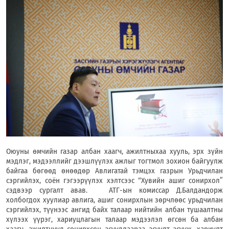
Оюуны өмчийн газар албан хаагч, ажилтныхаа хууль, эрх зүйн
мэдлэг, мэдээллийг дээшлүүлэх ажлыг тогтмол зохион байгуулж
байгаа бөгөөд өнөөдөр Авлигатай тэмцэх газрын Урьдчилан
сэргийлэх, соён гэгээрүүлэх хэлтсээс “Хувийн ашиг сонирхол”
сэдвээр сургалт авав. АТГ-ын комиссар Д.Балдандорж
холбогдох хуулиар авлига, ашиг сонирхлын зөрчлөөс урьдчилан
сэргийлэх, түүнээс ангид байх талаар нийтийн албан тушаалтны
хүлээх үүрэг, хариуцлагын талаар мэдээлэл өгсөн ба албан
хаагч, ажилтнууд сонирхсон асуудлаараа асуулт асууж, хариулт