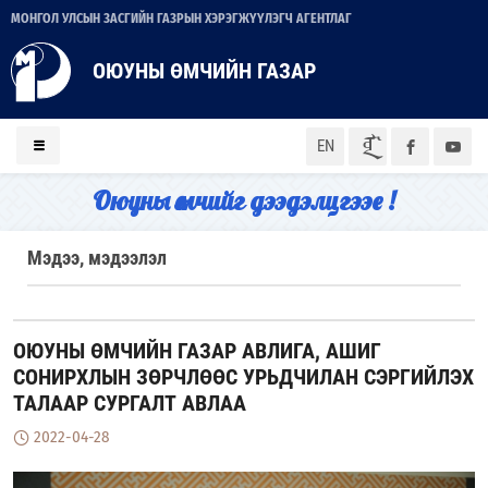
МОНГОЛ УЛСЫН ЗАСГИЙН ГАЗРЫН ХЭРЭГЖҮҮЛЭГЧ АГЕНТЛАГ
ОЮУНЫ ӨМЧИЙН ГАЗАР
ᠮᠣᠨ
EN
Оюуны өмчийг дээдэлцгээе !
Мэдээ, мэдээлэл
ОЮУНЫ ӨМЧИЙН ГАЗАР АВЛИГА, АШИГ
СОНИРХЛЫН ЗӨРЧЛӨӨС УРЬДЧИЛАН СЭРГИЙЛЭХ
ТАЛААР СУРГАЛТ АВЛАА
2022-04-28