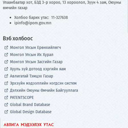
Улаанбаатар хот, БЗД 3-р хороо, 13 хороолол, Зүүн 4 зам, Оюуны
өмчийн газар
Холбоо барих утас: 11-327638
ipinfo@ipom.gov.mn
Вэб холбоос
Монгол Улсын Ерөнхийлөгч
Монгол Улсын Их Хурал
Монгол Улсын Засгийн Газар
Хууль зүй дотоод хэргийн яам
Авлигатай Тэмцэх Газар
Эрхзүйн мэдээллийн нэгдсэн систем
Дэлхийн Оюуны Өмчийн Байгууллага
PATENTSCOPE
Global Brand Database
Global Design Database