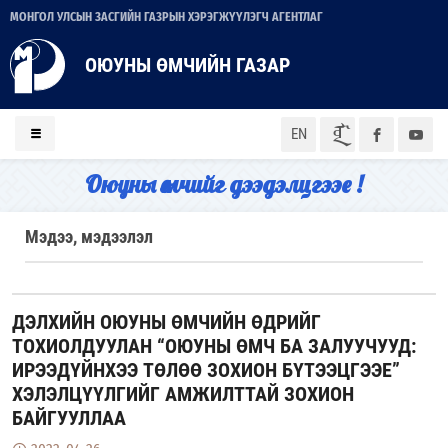
МОНГОЛ УЛСЫН ЗАСГИЙН ГАЗРЫН ХЭРЭГЖҮҮЛЭГЧ АГЕНТЛАГ
ОЮУНЫ ӨМЧИЙН ГАЗАР
ᠮᠣᠨ
EN
Оюуны өмчийг дээдэлцгээе !
Мэдээ, мэдээлэл
ДЭЛХИЙН ОЮУНЫ ӨМЧИЙН ӨДРИЙГ
ТОХИОЛДУУЛАН “ОЮУНЫ ӨМЧ БА ЗАЛУУЧУУД:
ИРЭЭДҮЙНХЭЭ ТӨЛӨӨ ЗОХИОН БҮТЭЭЦГЭЭЕ”
ХЭЛЭЛЦҮҮЛГИЙГ АМЖИЛТТАЙ ЗОХИОН
БАЙГУУЛЛАА