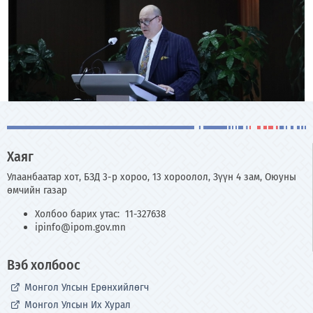
Хаяг
Улаанбаатар хот, БЗД 3-р хороо, 13 хороолол, Зүүн 4 зам, Оюуны
өмчийн газар
Холбоо барих утас: 11-327638
ipinfo@ipom.gov.mn
Вэб холбоос
Монгол Улсын Ерөнхийлөгч
Монгол Улсын Их Хурал