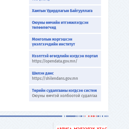
Хамтын Удирдлагын Байгууллага
Оюуны өмчийн итгэмжлэгдсэн
төлөөлөгчид
Монголын мэргэшсэн
үнэлгээчдийн институт
Нээлттэй өгөгдлийн нэгдсэн портал
https://opendata.gov.mn/
Шилэн данс
https://shilendans.gov.mn
Төрийн судалгааны нэгдсэн систем
Оюуны өмчтэй холбоотой судалгаа