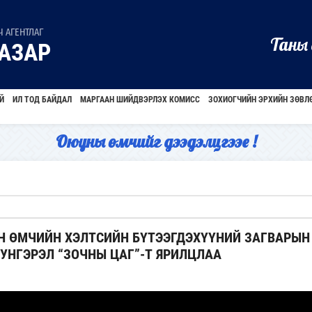
 АГЕНТЛАГ
Таны 
АЗАР
Й
ИЛ ТОД БАЙДАЛ
МАРГААН ШИЙДВЭРЛЭХ КОМИСС
ЗОХИОГЧИЙН ЭРХИЙН ЗӨВЛ
Оюуны өмчийг дээдэлцгээе !
 ӨМЧИЙН ХЭЛТСИЙН БҮТЭЭГДЭХҮҮНИЙ ЗАГВАРЫН
НГЭРЭЛ “ЗОЧНЫ ЦАГ”-Т ЯРИЛЦЛАА