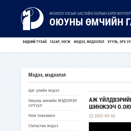
МОНГОЛ УЛСЫН ЗАСГИЙН ГАЗРЫН ХЭРЭГЖҮҮЛЭГЧ
ОЮУНЫ ӨМЧИЙН Г
БИДНИЙ ТУХАЙ
ГАЗАР, НЭГЖ
МЭДЭЭ, МЭДЭЭЛЭЛ
ХУУЛЬ, ЭРХ ЗҮ
Мэдээ, мэдээлэл
Цаг үеийн мэдээ
АЖ ҮЙЛДВЭРИЙН
Оюуны өмчийн МЭДЭЭЛЭЛ
сэтгүүл
ШИНЖЭЭЧ О.ОЮУ
Ном товхимол
2022-05-02
Статистик мэдээ