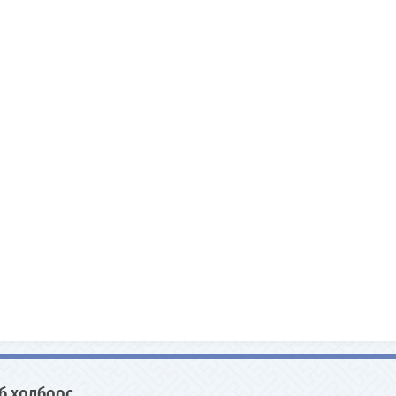
б холбоос