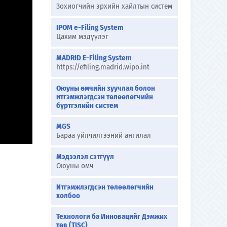
Зохиогчийн эрхийн хайлтын систем
IPOM e-Filing System
Цахим мэдүүлэг
MADRID E-Filing System
https://efiling.madrid.wipo.int
Оюуны өмчийн зуучлал болон
итгэмжлэгдсэн төлөөлөгчийн
бүртгэлийн систем
MGS
Бараа үйлчилгээний ангилал
Мэдээлэл сэтгүүл
Оюуны өмч
Итгэмжлэгдсэн төлөөлөгчийн
холбоо
Технологи ба Инновацийг Дэмжих
төв (TISC)