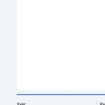
Хаяг
Вэ