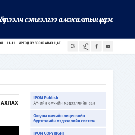
бүтээлч сэтгэлгээ амжилтын үндэс
ӨЛ
11-11
ИРГЭД ХҮЛЭЭЖ АВАХ ЦАГ
ᠮᠣᠨ
EN
IPOM Publish
 АХЛАХ
АҮ-ийн өмчийн мэдээллийн сан
Оюуны өмчийн лицензийн
бүртгэлийн мэдээллийн систем
IPOM COPYRIGHT