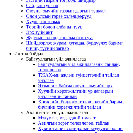
Засгийн газрын тогтоол, шийдвэр
Сайдын тушаал
Оюуны өмчийн газрын даргын тушаал
Олон улсын гэрээ хэлэлцээрүүд
Хууль, тогтоомж
Төрийн болон албаны нууц
Эрх зүйн акт
Журмын төсөлд саналаа өгнө үү.
Шийдвэрлэх журам, хугацаа, бүрдүүлэх баримт
бичиг, түүний загвар
Ил тод байдал
Байгууллагын үйл ажиллагаа
Байгууллагын үйл ажиллагааны тайлан,
төлөвлөгөө
ТЖАХ-ын ажлын гүйцэтгэлийн тайлан,
үнэлгээ
Эзэмшиж байгаа оюуны өмчийн эрх
Хуулийн хэрэгжилтийн үр дагаврын
үнэлгээний тайлан
Хөгжлийн бодлого, төлөвлөлтийн баримт
бичгийн хэрэгжилтийн тайлан
Авлигын эсрэг үйл ажиллагаа
Мэдүүлэг, мэдэгдлийн маягт
Авилгын эсрэг төлөвлөгөө, тайлан
Хувийн ашиг сонирхлын мэдүүлэг болон