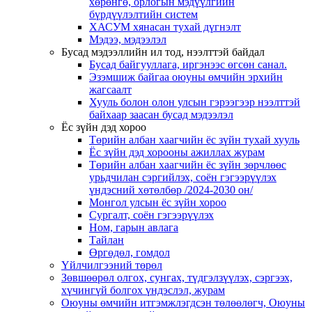
хөрөнгө, орлогын мэдүүлгийн
бүрдүүлэлтийн систем
ХАСУМ хянасан тухай дүгнэлт
Мэдээ, мэдээлэл
Бусад мэдээллийн ил тод, нээлттэй байдал
Бусад байгууллага, иргэнээс өгсөн санал.
Эзэмшиж байгаа оюуны өмчийн эрхийн
жагсаалт
Хууль болон олон улсын гэрээгээр нээлттэй
байхаар заасан бусад мэдээлэл
Ёс зүйн дэд хороо
Төрийн албан хаагчийн ёс зүйн тухай хууль
Ёс зүйн дэд хорооны ажиллах журам
Төрийн албан хаагчийн ёс зүйн зөрчлөөс
урьдчилан сэргийлэх, соён гэгээрүүлэх
үндэсний хөтөлбөр /2024-2030 он/
Монгол улсын ёс зүйн хороо
Cургалт, cоён гэгээрүүлэх
Ном, гарын авлага
Тайлан
Өргөдөл, гомдол
Үйлчилгээний төрөл
Зөвшөөрөл олгох, сунгах, түдгэлзүүлэх, сэргээх,
хүчингүй болгох үндэслэл, журам
Оюуны өмчийн итгэмжлэгдсэн төлөөлөгч, Оюуны