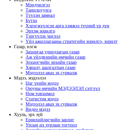
Мэндчилгээ
Танилцуулга
Түүхэн замнал
Бүтэц
Хэрэгжүүлсэн арга хэмжээ түүний үр дүн
Эрхэм зорилго
Тэргүүлэх чиглэл
Үйл ажиллагааны стратегийн зорилго, зорилт
Газар, нэгж
Захиргаа удирдлагын газар
Аж үйлдвэрийн өмчийн газар
Зохиогчийн эрхийн газар
Хяналт, шалгалтын газар
Мэдээлэл авах эх сурвалж
Мэдээ, мэдээлэл
Цаг үеийн мэдээ
Оюуны өмчийн МЭДЭЭЛЭЛ сэтгүүл
Ном товхимол
Статистик мэдээ
Мэдээлэл авах эх сурвалж
Видео мэдээ
Хууль, эрх зүй
Ерөнхийлөгчийн зарлиг
Улсын их хурлын тогтоол