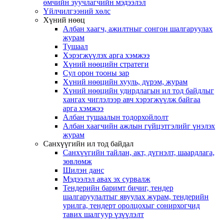
өмчийн зуучлагчийн мэдээлэл
Үйлчилгээний хөлс
Хүний нөөц
Албан хаагч, ажилтныг сонгон шалгаруулах
журам
Тушаал
Хэрэгжүүлэх арга хэмжээ
Хүний нөөцийн стратеги
Сул орон тооны зар
Хүний нөөцийн хууль, дүрэм, журам
Хүний нөөцийн удирдлагын ил тод байдлыг
хангах чиглэлээр авч хэрэгжүүлж байгаа
арга хэмжээ
Албан тушаалын тодорхойлолт
Албан хаагчийн ажлын гүйцэтгэлийг үнэлэх
журам
Санхүүгийн ил тод байдал
Санхүүгийн тайлан, акт, дүгнэлт, шаардлага,
зөвлөмж
Шилэн данс
Мэдээлэл авах эх сурвалж
Тендерийн баримт бичиг, тендер
шалгаруулалтыг явуулах журам, тендерийн
урилга, тендерт оролцохыг сонирхогчид
тавих шалгуур үзүүлэлт