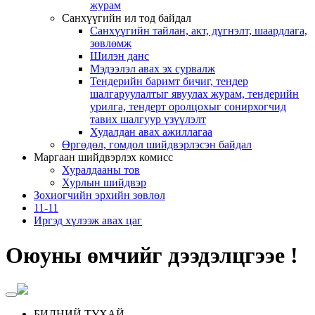
журам
Санхүүгийн ил тод байдал
Санхүүгийн тайлан, акт, дүгнэлт, шаардлага,
зөвлөмж
Шилэн данс
Мэдээлэл авах эх сурвалж
Тендерийн баримт бичиг, тендер
шалгаруулалтыг явуулах журам, тендерийн
урилга, тендерт оролцохыг сонирхогчид
тавих шалгуур үзүүлэлт
Худалдан авах ажиллагаа
Өргөдөл, гомдол шийдвэрлэсэн байдал
Маргаан шийдвэрлэх комисс
Хуралдааны тов
Хурлын шийдвэр
Зохиогчийн эрхийн зөвлөл
11-11
Иргэд хүлээж авах цаг
Оюуны өмчийг дээдэлцгээе !
БИДНИЙ ТУХАЙ