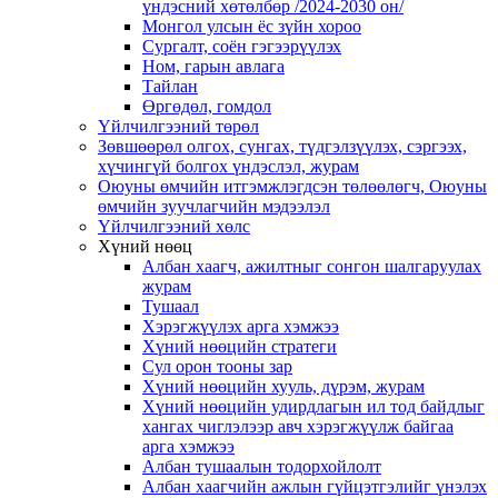
үндэсний хөтөлбөр /2024-2030 он/
Монгол улсын ёс зүйн хороо
Cургалт, cоён гэгээрүүлэх
Ном, гарын авлага
Тайлан
Өргөдөл, гомдол
Үйлчилгээний төрөл
Зөвшөөрөл олгох, сунгах, түдгэлзүүлэх, сэргээх,
хүчингүй болгох үндэслэл, журам
Оюуны өмчийн итгэмжлэгдсэн төлөөлөгч, Оюуны
өмчийн зуучлагчийн мэдээлэл
Үйлчилгээний хөлс
Хүний нөөц
Албан хаагч, ажилтныг сонгон шалгаруулах
журам
Тушаал
Хэрэгжүүлэх арга хэмжээ
Хүний нөөцийн стратеги
Сул орон тооны зар
Хүний нөөцийн хууль, дүрэм, журам
Хүний нөөцийн удирдлагын ил тод байдлыг
хангах чиглэлээр авч хэрэгжүүлж байгаа
арга хэмжээ
Албан тушаалын тодорхойлолт
Албан хаагчийн ажлын гүйцэтгэлийг үнэлэх