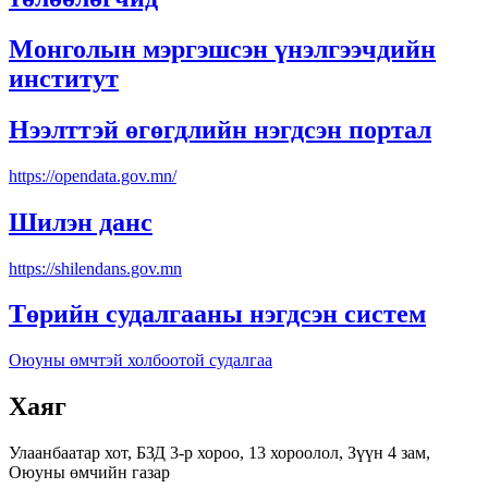
Монголын мэргэшсэн үнэлгээчдийн
институт
Нээлттэй өгөгдлийн нэгдсэн портал
https://opendata.gov.mn/
Шилэн данс
https://shilendans.gov.mn
Төрийн судалгааны нэгдсэн систем
Оюуны өмчтэй холбоотой судалгаа
Хаяг
Улаанбаатар хот, БЗД 3-р хороо, 13 хороолол, Зүүн 4 зам,
Оюуны өмчийн газар