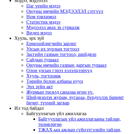
Мэдээ, мэдээлэл
Цаг үеийн мэдээ
Оюуны өмчийн МЭДЭЭЛЭЛ сэтгүүл
Ном товхимол
Статистик мэдээ
Мэдээлэл авах эх сурвалж
Видео мэдээ
Хууль, эрх зүй
Ерөнхийлөгчийн зарлиг
Улсын их хурлын тогтоол
Засгийн газрын тогтоол, шийдвэр
Сайдын тушаал
Оюуны өмчийн газрын даргын тушаал
Олон улсын гэрээ хэлэлцээрүүд
Хууль, тогтоомж
Төрийн болон албаны нууц
Эрх зүйн акт
Журмын төсөлд саналаа өгнө үү.
Шийдвэрлэх журам, хугацаа, бүрдүүлэх баримт
бичиг, түүний загвар
Ил тод байдал
Байгууллагын үйл ажиллагаа
Байгууллагын үйл ажиллагааны тайлан,
төлөвлөгөө
ТЖАХ-ын ажлын гүйцэтгэлийн тайлан,