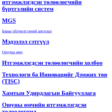
итгэмжлэгдсэн төлөөлөгчийн
бүртгэлийн систем
MGS
Бараа үйлчилгээний ангилал
Мэдээлэл сэтгүүл
Оюуны өмч
Итгэмжлэгдсэн төлөөлөгчийн холбоо
Технологи ба Инновацийг Дэмжих төв
(TISC)
Хамтын Удирдлагын Байгууллага
Оюуны өмчийн итгэмжлэгдсэн
төлөөлөгчид