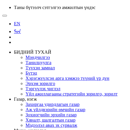
Таны бүтээлч сэтгэлгээ амжилтын үндэс
EN
ᠮᠣᠨ
БИДНИЙ ТУХАЙ
Мэндчилгээ
Танилцуулга
Түүхэн замнал
Бүтэц
Хэрэгжүүлсэн арга хэмжээ түүний үр дүн
Эрхэм зорилго
Тэргүүлэх чиглэл
Үйл ажиллагааны стратегийн зорилго, зорилт
Газар, нэгж
Захиргаа удирдлагын газар
Аж үйлдвэрийн өмчийн газар
Зохиогчийн эрхийн газар
Хяналт, шалгалтын газар
Мэдээлэл авах эх сурвалж