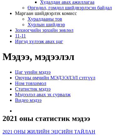
Худалдан авах ажиллагаа
Өргөдөл, гомдол шийдвэрлэсэн байдал
Маргаан шийдвэрлэх комисс
Хуралдааны тов
Хурлын шийдвэр
Зохиогчийн эрхийн зөвлөл
11-11
Иргэд хүлээж авах цаг
Мэдээ, мэдээлэл
Цаг үеийн мэдээ
Оюуны өмчийн МЭДЭЭЛЭЛ сэтгүүл
Ном товхимол
Статистик мэдээ
Мэдээлэл авах эх сурвалж
Видео мэдээ
2021 оны статистик мэдээ
2021 ОНЫ ЖИЛИЙН ЭЦСИЙН ТАЙЛАН