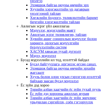
үнэлгээ
Эзэмшиж байгаа оюуны өмчийн эрх
Хуулийн хэрэгжилтийн үр дагаврын
үнэлгээний тайлан
Хөгжлийн бодлого, төлөвлөлтийн баримт
бичгийн хэрэгжилтийн тайлан
Авлигын эсрэг үйл ажиллагаа
Мэдүүлэг, мэдэгдлийн маягт
Авилгын эсрэг төлөвлөгөө, тайлан
Хувийн ашиг сонирхлын мэдүүлэг болон
хөрөнгө, орлогын мэдүүлгийн
бүрдүүлэлтийн систем
ХАСУМ хянасан тухай дүгнэлт
Мэдээ, мэдээлэл
Бусад мэдээллийн ил тод, нээлттэй байдал
Бусад байгууллага, иргэнээс өгсөн санал.
Эзэмшиж байгаа оюуны өмчийн эрхийн
жагсаалт
Хууль болон олон улсын гэрээгээр нээлттэй
байхаар заасан бусад мэдээлэл
Ёс зүйн дэд хороо
Төрийн албан хаагчийн ёс зүйн тухай хууль
Ёс зүйн дэд хорооны ажиллах журам
Төрийн албан хаагчийн ёс зүйн зөрчлөөс
урьдчилан сэргийлэх, соён гэгээрүүлэх