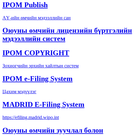
IPOM Publish
АҮ-ийн өмчийн мэдээллийн сан
Оюуны өмчийн лицензийн бүртгэлийн
мэдээллийн систем
IPOM COPYRIGHT
Зохиогчийн эрхийн хайлтын систем
IPOM e-Filing System
Цахим мэдүүлэг
MADRID E-Filing System
https://efiling.madrid.wipo.int
Оюуны өмчийн зуучлал болон