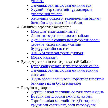
үнэлгээ
Эзэмшиж байгаа оюуны өмчийн эрх
Хуулийн хэрэгжилтийн үр дагаврын
үнэлгээний тайлан
Хөгжлийн бодлого, төлөвлөлтийн баримт
бичгийн хэрэгжилтийн тайлан
Авлигын эсрэг үйл ажиллагаа
Мэдүүлэг, мэдэгдлийн маягт
Авилгын эсрэг төлөвлөгөө, тайлан
Хувийн ашиг сонирхлын мэдүүлэг болон
хөрөнгө, орлогын мэдүүлгийн
бүрдүүлэлтийн систем
ХАСУМ хянасан тухай дүгнэлт
Мэдээ, мэдээлэл
Бусад мэдээллийн ил тод, нээлттэй байдал
Бусад байгууллага, иргэнээс өгсөн санал.
Эзэмшиж байгаа оюуны өмчийн эрхийн
жагсаалт
Хууль болон олон улсын гэрээгээр нээлттэй
байхаар заасан бусад мэдээлэл
Ёс зүйн дэд хороо
Төрийн албан хаагчийн ёс зүйн тухай хууль
Ёс зүйн дэд хорооны ажиллах журам
Төрийн албан хаагчийн ёс зүйн зөрчлөөс
урьдчилан сэргийлэх, соён гэгээрүүлэх