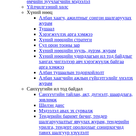
өмчийн зуучлагчийн мэдээлэл
Үйлчилгээний хөлс
Хүний нөөц
Албан хаагч, ажилтныг сонгон шалгаруулах
журам
Тушаал
Хэрэгжүүлэх арга хэмжээ
Хүний нөөцийн стратеги
Сул орон тооны зар
Хүний нөөцийн хууль, дүрэм, журам
Хүний нөөцийн удирдлагын ил тод байдлыг
хангах чиглэлээр авч хэрэгжүүлж байгаа
арга хэмжээ
Албан тушаалын тодорхойлолт
Албан хаагчийн ажлын гүйцэтгэлийг үнэлэх
журам
Санхүүгийн ил тод байдал
Санхүүгийн тайлан, акт, дүгнэлт, шаардлага,
зөвлөмж
Шилэн данс
Мэдээлэл авах эх сурвалж
Тендерийн баримт бичиг, тендер
шалгаруулалтыг явуулах журам, тендерийн
урилга, тендерт оролцохыг сонирхогчид
тавих шалгуур үзүүлэлт