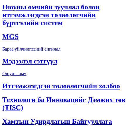
Оюуны өмчийн зуучлал болон
итгэмжлэгдсэн төлөөлөгчийн
бүртгэлийн систем
MGS
Бараа үйлчилгээний ангилал
Мэдээлэл сэтгүүл
Оюуны өмч
Итгэмжлэгдсэн төлөөлөгчийн холбоо
Технологи ба Инновацийг Дэмжих төв
(TISC)
Хамтын Удирдлагын Байгууллага