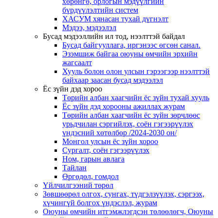
хөрөнгө, орлогын мэдүүлгийн
бүрдүүлэлтийн систем
ХАСУМ хянасан тухай дүгнэлт
Мэдээ, мэдээлэл
Бусад мэдээллийн ил тод, нээлттэй байдал
Бусад байгууллага, иргэнээс өгсөн санал.
Эзэмшиж байгаа оюуны өмчийн эрхийн
жагсаалт
Хууль болон олон улсын гэрээгээр нээлттэй
байхаар заасан бусад мэдээлэл
Ёс зүйн дэд хороо
Төрийн албан хаагчийн ёс зүйн тухай хууль
Ёс зүйн дэд хорооны ажиллах журам
Төрийн албан хаагчийн ёс зүйн зөрчлөөс
урьдчилан сэргийлэх, соён гэгээрүүлэх
үндэсний хөтөлбөр /2024-2030 он/
Монгол улсын ёс зүйн хороо
Cургалт, cоён гэгээрүүлэх
Ном, гарын авлага
Тайлан
Өргөдөл, гомдол
Үйлчилгээний төрөл
Зөвшөөрөл олгох, сунгах, түдгэлзүүлэх, сэргээх,
хүчингүй болгох үндэслэл, журам
Оюуны өмчийн итгэмжлэгдсэн төлөөлөгч, Оюуны