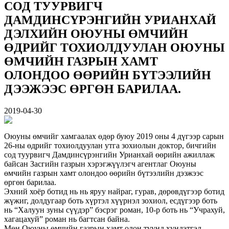
СОД ТУУРВИГЧ
ДАМДИНСҮРЭНГИЙН УРИАНХАЙ
ДЭЛХИЙН ОЮУНЫ ӨМЧИЙН
ӨДРИЙГ ТОХИОЛДУУЛАН ОЮУНЫ
ӨМЧИЙН ГАЗРЫН ХАМТ
ОЛОНДОО ӨӨРИЙН БҮТЭЭЛИЙН
ДЭЭЖЭЭС ӨРГӨН БАРИЛАА.
2019-04-30
Оюуны өмчийг хамгаалах өдөр буюу 2019 оны 4 дүгээр сарын
26-ны өдрийг тохиолдуулан утга зохиолын доктор, бичгийн
сод туурвигч Дамдинсүрэнгийн Урианхай өөрийн ажиллаж
байсан Засгийн газрын хэрэгжүүлэгч агентлаг Оюуны
өмчийн газрын хамт олондоо өөрийн бүтээлийн дээжээс
өргөн барилаа.
Эхний хоёр ботид нь нь яруу найраг, гурав, дөрөвдүгээр ботид
жүжиг, долдугаар боть хүртэл хүүрнэл зохиол, есдүгээр боть
нь “Халуун зуны сүүдэр” бэсрэг роман, 10-р боть нь “Учрахуй,
хагацахуй” роман нь багтсан байна.
Мөн Оюуны өмчийн газрын хамт олон түүнд хүндэтгэл