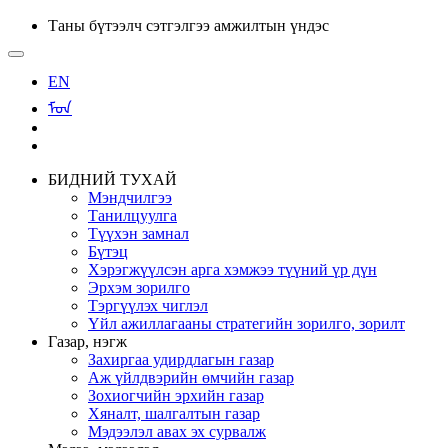
Таны бүтээлч сэтгэлгээ амжилтын үндэс
EN
ᠮᠣᠨ
БИДНИЙ ТУХАЙ
Мэндчилгээ
Танилцуулга
Түүхэн замнал
Бүтэц
Хэрэгжүүлсэн арга хэмжээ түүний үр дүн
Эрхэм зорилго
Тэргүүлэх чиглэл
Үйл ажиллагааны стратегийн зорилго, зорилт
Газар, нэгж
Захиргаа удирдлагын газар
Аж үйлдвэрийн өмчийн газар
Зохиогчийн эрхийн газар
Хяналт, шалгалтын газар
Мэдээлэл авах эх сурвалж