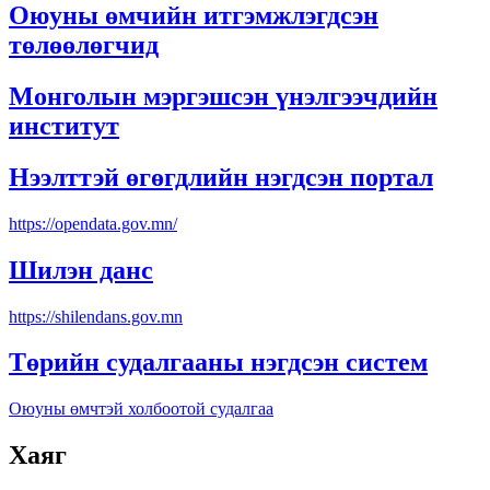
Оюуны өмчийн итгэмжлэгдсэн
төлөөлөгчид
Монголын мэргэшсэн үнэлгээчдийн
институт
Нээлттэй өгөгдлийн нэгдсэн портал
https://opendata.gov.mn/
Шилэн данс
https://shilendans.gov.mn
Төрийн судалгааны нэгдсэн систем
Оюуны өмчтэй холбоотой судалгаа
Хаяг