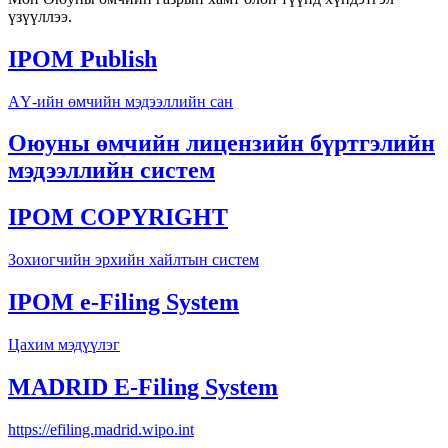
үзүүллээ.
IPOM Publish
АҮ-ийн өмчийн мэдээллийн сан
Оюуны өмчийн лицензийн бүртгэлийн
мэдээллийн систем
IPOM COPYRIGHT
Зохиогчийн эрхийн хайлтын систем
IPOM e-Filing System
Цахим мэдүүлэг
MADRID E-Filing System
https://efiling.madrid.wipo.int