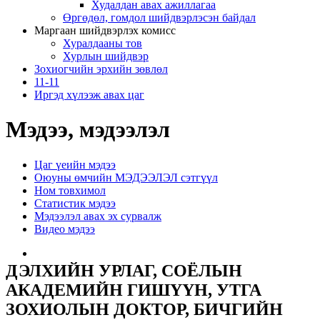
Худалдан авах ажиллагаа
Өргөдөл, гомдол шийдвэрлэсэн байдал
Маргаан шийдвэрлэх комисс
Хуралдааны тов
Хурлын шийдвэр
Зохиогчийн эрхийн зөвлөл
11-11
Иргэд хүлээж авах цаг
Мэдээ, мэдээлэл
Цаг үеийн мэдээ
Оюуны өмчийн МЭДЭЭЛЭЛ сэтгүүл
Ном товхимол
Статистик мэдээ
Мэдээлэл авах эх сурвалж
Видео мэдээ
ДЭЛХИЙН УРЛАГ, СОЁЛЫН
АКАДЕМИЙН ГИШҮҮН, УТГА
ЗОХИОЛЫН ДОКТОР, БИЧГИЙН