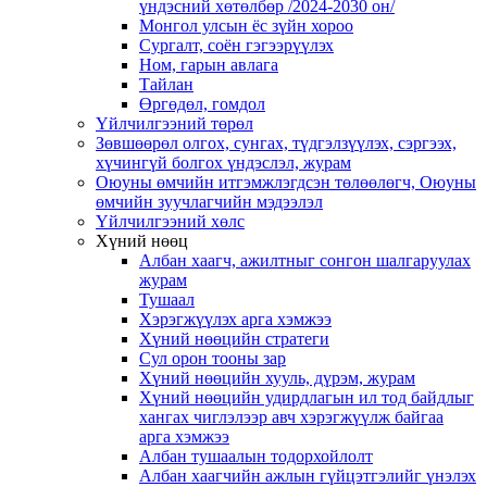
үндэсний хөтөлбөр /2024-2030 он/
Монгол улсын ёс зүйн хороо
Cургалт, cоён гэгээрүүлэх
Ном, гарын авлага
Тайлан
Өргөдөл, гомдол
Үйлчилгээний төрөл
Зөвшөөрөл олгох, сунгах, түдгэлзүүлэх, сэргээх,
хүчингүй болгох үндэслэл, журам
Оюуны өмчийн итгэмжлэгдсэн төлөөлөгч, Оюуны
өмчийн зуучлагчийн мэдээлэл
Үйлчилгээний хөлс
Хүний нөөц
Албан хаагч, ажилтныг сонгон шалгаруулах
журам
Тушаал
Хэрэгжүүлэх арга хэмжээ
Хүний нөөцийн стратеги
Сул орон тооны зар
Хүний нөөцийн хууль, дүрэм, журам
Хүний нөөцийн удирдлагын ил тод байдлыг
хангах чиглэлээр авч хэрэгжүүлж байгаа
арга хэмжээ
Албан тушаалын тодорхойлолт
Албан хаагчийн ажлын гүйцэтгэлийг үнэлэх