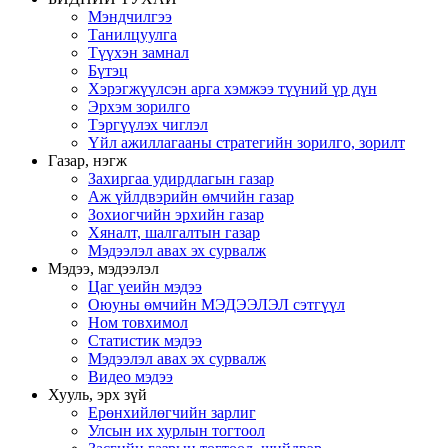
Мэндчилгээ
Танилцуулга
Түүхэн замнал
Бүтэц
Хэрэгжүүлсэн арга хэмжээ түүний үр дүн
Эрхэм зорилго
Тэргүүлэх чиглэл
Үйл ажиллагааны стратегийн зорилго, зорилт
Газар, нэгж
Захиргаа удирдлагын газар
Аж үйлдвэрийн өмчийн газар
Зохиогчийн эрхийн газар
Хяналт, шалгалтын газар
Мэдээлэл авах эх сурвалж
Мэдээ, мэдээлэл
Цаг үеийн мэдээ
Оюуны өмчийн МЭДЭЭЛЭЛ сэтгүүл
Ном товхимол
Статистик мэдээ
Мэдээлэл авах эх сурвалж
Видео мэдээ
Хууль, эрх зүй
Ерөнхийлөгчийн зарлиг
Улсын их хурлын тогтоол