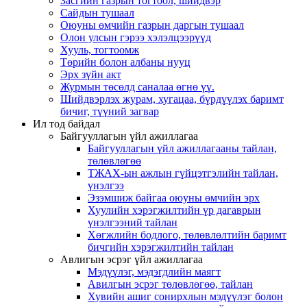
Засгийн газрын тогтоол, шийдвэр
Сайдын тушаал
Оюуны өмчийн газрын даргын тушаал
Олон улсын гэрээ хэлэлцээрүүд
Хууль, тогтоомж
Төрийн болон албаны нууц
Эрх зүйн акт
Журмын төсөлд саналаа өгнө үү.
Шийдвэрлэх журам, хугацаа, бүрдүүлэх баримт
бичиг, түүний загвар
Ил тод байдал
Байгууллагын үйл ажиллагаа
Байгууллагын үйл ажиллагааны тайлан,
төлөвлөгөө
ТЖАХ-ын ажлын гүйцэтгэлийн тайлан,
үнэлгээ
Эзэмшиж байгаа оюуны өмчийн эрх
Хуулийн хэрэгжилтийн үр дагаврын
үнэлгээний тайлан
Хөгжлийн бодлого, төлөвлөлтийн баримт
бичгийн хэрэгжилтийн тайлан
Авлигын эсрэг үйл ажиллагаа
Мэдүүлэг, мэдэгдлийн маягт
Авилгын эсрэг төлөвлөгөө, тайлан
Хувийн ашиг сонирхлын мэдүүлэг болон