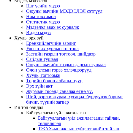
Мэдээ, мэдээлэл
Цаг үеийн мэдээ
Оюуны өмчийн МЭДЭЭЛЭЛ сэтгүүл
Ном товхимол
Статистик мэдээ
Мэдээлэл авах эх сурвалж
Видео мэдээ
Хууль, эрх зүй
Ерөнхийлөгчийн зарлиг
Улсын их хурлын тогтоол
Засгийн газрын тогтоол, шийдвэр
Сайдын тушаал
Оюуны өмчийн газрын даргын тушаал
Олон улсын гэрээ хэлэлцээрүүд
Хууль, тогтоомж
Төрийн болон албаны нууц
Эрх зүйн акт
Журмын төсөлд саналаа өгнө үү.
Шийдвэрлэх журам, хугацаа, бүрдүүлэх баримт
бичиг, түүний загвар
Ил тод байдал
Байгууллагын үйл ажиллагаа
Байгууллагын үйл ажиллагааны тайлан,
төлөвлөгөө
ТЖАХ-ын ажлын гүйцэтгэлийн тайлан,