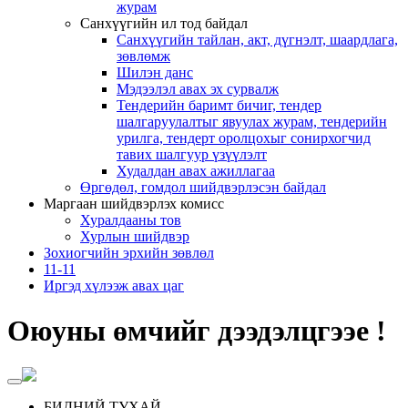
журам
Санхүүгийн ил тод байдал
Санхүүгийн тайлан, акт, дүгнэлт, шаардлага,
зөвлөмж
Шилэн данс
Мэдээлэл авах эх сурвалж
Тендерийн баримт бичиг, тендер
шалгаруулалтыг явуулах журам, тендерийн
урилга, тендерт оролцохыг сонирхогчид
тавих шалгуур үзүүлэлт
Худалдан авах ажиллагаа
Өргөдөл, гомдол шийдвэрлэсэн байдал
Маргаан шийдвэрлэх комисс
Хуралдааны тов
Хурлын шийдвэр
Зохиогчийн эрхийн зөвлөл
11-11
Иргэд хүлээж авах цаг
Оюуны өмчийг дээдэлцгээе !
БИДНИЙ ТУХАЙ