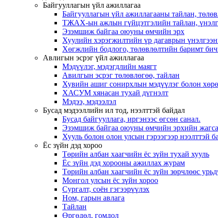
Байгууллагын үйл ажиллагаа
Байгууллагын үйл ажиллагааны тайлан, төлөв
ТЖАХ-ын ажлын гүйцэтгэлийн тайлан, үнэлг
Эзэмшиж байгаа оюуны өмчийн эрх
Хуулийн хэрэгжилтийн үр дагаврын үнэлгээн
Хөгжлийн бодлого, төлөвлөлтийн баримт бич
Авлигын эсрэг үйл ажиллагаа
Мэдүүлэг, мэдэгдлийн маягт
Авилгын эсрэг төлөвлөгөө, тайлан
Хувийн ашиг сонирхлын мэдүүлэг болон хөрө
ХАСУМ хянасан тухай дүгнэлт
Мэдээ, мэдээлэл
Бусад мэдээллийн ил тод, нээлттэй байдал
Бусад байгууллага, иргэнээс өгсөн санал.
Эзэмшиж байгаа оюуны өмчийн эрхийн жагса
Хууль болон олон улсын гэрээгээр нээлттэй ба
Ёс зүйн дэд хороо
Төрийн албан хаагчийн ёс зүйн тухай хууль
Ёс зүйн дэд хорооны ажиллах журам
Төрийн албан хаагчийн ёс зүйн зөрчлөөс урьд
Монгол улсын ёс зүйн хороо
Cургалт, cоён гэгээрүүлэх
Ном, гарын авлага
Тайлан
Өргөдөл, гомдол