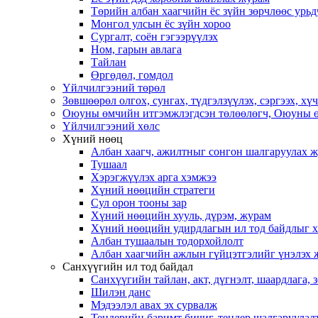
Төрийн албан хаагчийн ёс зүйн зөрчлөөс урьд
Монгол улсын ёс зүйн хороо
Cургалт, cоён гэгээрүүлэх
Ном, гарын авлага
Тайлан
Өргөдөл, гомдол
Үйлчилгээний төрөл
Зөвшөөрөл олгох, сунгах, түдгэлзүүлэх, сэргээх, х
Оюуны өмчийн итгэмжлэгдсэн төлөөлөгч, Оюуны ө
Үйлчилгээний хөлс
Хүний нөөц
Албан хаагч, ажилтныг сонгон шалгаруулах 
Тушаал
Хэрэгжүүлэх арга хэмжээ
Хүний нөөцийн стратеги
Сул орон тооны зар
Хүний нөөцийн хууль, дүрэм, журам
Хүний нөөцийн удирдлагын ил тод байдлыг ха
Албан тушаалын тодорхойлолт
Албан хаагчийн ажлын гүйцэтгэлийг үнэлэх 
Санхүүгийн ил тод байдал
Санхүүгийн тайлан, акт, дүгнэлт, шаардлага,
Шилэн данс
Мэдээлэл авах эх сурвалж
Тендерийн баримт бичиг, тендер шалгаруулал