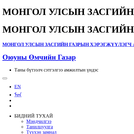
МОНГОЛ УЛСЫН ЗАСГИЙН
МОНГОЛ УЛСЫН ЗАСГИЙН
МОНГОЛ УЛСЫН ЗАСГИЙН ГАЗРЫН ХЭРЭГЖҮҮЛЭГЧ 
Оюуны Өмчийн Газар
Таны бүтээлч сэтгэлгээ амжилтын үндэс
EN
ᠮᠣᠨ
БИДНИЙ ТУХАЙ
Мэндчилгээ
Танилцуулга
Түүхэн замнал