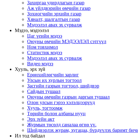
Захиргаа удирдлагын газар
Аж үйлдвэрийн өмчийн газар
Зохиогчийн эрхийн газар
Хяналт, шалгалтын газар
Мэдээлэл авах эх сурвалж
Мэдээ, мэдээлэл
Цаг үеийн мэдээ
Оюуны өмчийн МЭДЭЭЛЭЛ сэтгүүл
Ном товхимол
Статистик мэдээ
Мэдээлэл авах эх сурвалж
Видео мэдээ
Хууль, эрх зүй
Ерөнхийлөгчийн зарлиг
Улсын их хурлын тогтоол
Засгийн газрын тогтоол, шийдвэр
Сайдын тушаал
Оюуны өмчийн газрын даргын тушаал
Олон улсын гэрээ хэлэлцээрүүд
Хууль, тогтоомж
Төрийн болон албаны нууц
Эрх зүйн акт
Журмын төсөлд саналаа өгнө үү.
Шийдвэрлэх журам, хугацаа, бүрдүүлэх баримт бичи
Ил тод байдал