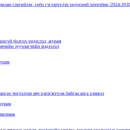
чилан сэргийлэх, соён гэгээрүүлэх үндэсний хөтөлбөр /2024-2030
үчингүй болгох үндэслэл, журам
мчийн зуучлагчийн мэдээлэл
журам
нгах чиглэлээр авч хэрэгжүүлж байгаа арга хэмжээ
журам
 зөвлөмж
тыг явуулах журам, тендерийн урилга, тендерт оролцохыг сонир