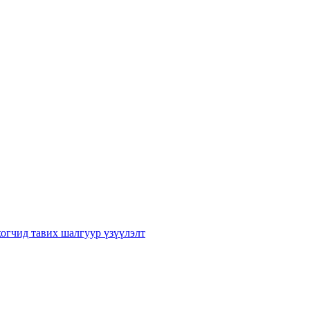
хогчид тавих шалгуур үзүүлэлт