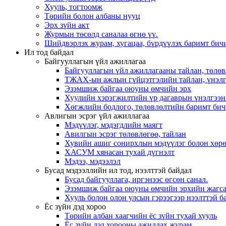
Хууль, тогтоомж
Төрийн болон албаны нууц
Эрх зүйн акт
Журмын төсөлд саналаа өгнө үү.
Шийдвэрлэх журам, хугацаа, бүрдүүлэх баримт бичи
Ил тод байдал
Байгууллагын үйл ажиллагаа
Байгууллагын үйл ажиллагааны тайлан, төлөв
ТЖАХ-ын ажлын гүйцэтгэлийн тайлан, үнэлг
Эзэмшиж байгаа оюуны өмчийн эрх
Хуулийн хэрэгжилтийн үр дагаврын үнэлгээн
Хөгжлийн бодлого, төлөвлөлтийн баримт бич
Авлигын эсрэг үйл ажиллагаа
Мэдүүлэг, мэдэгдлийн маягт
Авилгын эсрэг төлөвлөгөө, тайлан
Хувийн ашиг сонирхлын мэдүүлэг болон хөрө
ХАСУМ хянасан тухай дүгнэлт
Мэдээ, мэдээлэл
Бусад мэдээллийн ил тод, нээлттэй байдал
Бусад байгууллага, иргэнээс өгсөн санал.
Эзэмшиж байгаа оюуны өмчийн эрхийн жагса
Хууль болон олон улсын гэрээгээр нээлттэй ба
Ёс зүйн дэд хороо
Төрийн албан хаагчийн ёс зүйн тухай хууль
Ёс зүйн дэд хорооны ажиллах журам