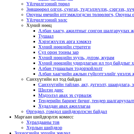
Үйлчилгээний төрөл
Зөвшөөрөл олгох, сунгах, түдгэлзүүлэх, сэргээх, х
Оюуны өмчийн итгэмжлэгдсэн төлөөлөгч, Оюуны ө
Үйлчилгээний хөлс
Хүний нөөц
Албан хаагч, ажилтныг сонгон шалгаруулах 
Тушаал
Хэрэгжүүлэх арга хэмжээ
Хүний нөөцийн стратеги
Сул орон тооны зар
Хүний нөөцийн хууль, дүрэм, журам
Хүний нөөцийн удирдлагын ил тод байдлыг ха
Албан тушаалын тодорхойлолт
Албан хаагчийн ажлын гүйцэтгэлийг үнэлэх 
Санхүүгийн ил тод байдал
Санхүүгийн тайлан, акт, дүгнэлт, шаардлага,
Шилэн данс
Мэдээлэл авах эх сурвалж
Тендерийн баримт бичиг, тендер шалгаруулал
Худалдан авах ажиллагаа
Өргөдөл, гомдол шийдвэрлэсэн байдал
Маргаан шийдвэрлэх комисс
Хуралдааны тов
Хурлын шийдвэр
Зохиогчийн эрхийн зөвлөл