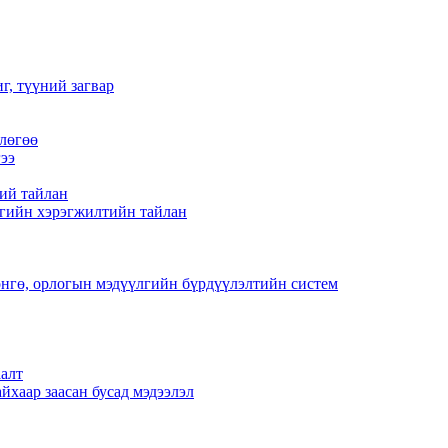
г, түүний загвар
лөгөө
ээ
ий тайлан
гийн хэрэгжилтийн тайлан
нгө, орлогын мэдүүлгийн бүрдүүлэлтийн систем
алт
йхаар заасан бусад мэдээлэл