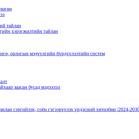
лөгөө
ээ
ий тайлан
гийн хэрэгжилтийн тайлан
нгө, орлогын мэдүүлгийн бүрдүүлэлтийн систем
алт
йхаар заасан бусад мэдээлэл
чилан сэргийлэх, соён гэгээрүүлэх үндэсний хөтөлбөр /2024-2030