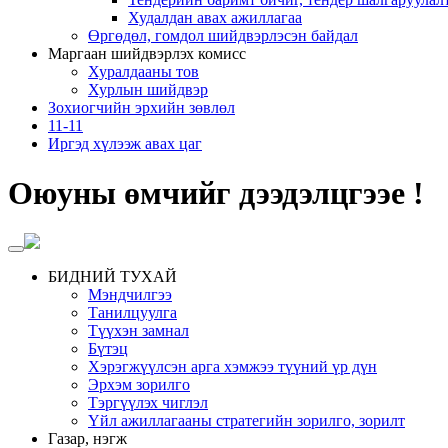
Худалдан авах ажиллагаа
Өргөдөл, гомдол шийдвэрлэсэн байдал
Маргаан шийдвэрлэх комисс
Хуралдааны тов
Хурлын шийдвэр
Зохиогчийн эрхийн зөвлөл
11-11
Иргэд хүлээж авах цаг
Оюуны өмчийг дээдэлцгээе !
БИДНИЙ ТУХАЙ
Мэндчилгээ
Танилцуулга
Түүхэн замнал
Бүтэц
Хэрэгжүүлсэн арга хэмжээ түүний үр дүн
Эрхэм зорилго
Тэргүүлэх чиглэл
Үйл ажиллагааны стратегийн зорилго, зорилт
Газар, нэгж