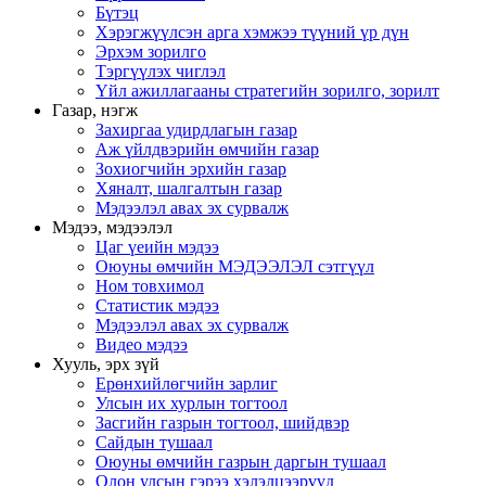
Бүтэц
Хэрэгжүүлсэн арга хэмжээ түүний үр дүн
Эрхэм зорилго
Тэргүүлэх чиглэл
Үйл ажиллагааны стратегийн зорилго, зорилт
Газар, нэгж
Захиргаа удирдлагын газар
Аж үйлдвэрийн өмчийн газар
Зохиогчийн эрхийн газар
Хяналт, шалгалтын газар
Мэдээлэл авах эх сурвалж
Мэдээ, мэдээлэл
Цаг үеийн мэдээ
Оюуны өмчийн МЭДЭЭЛЭЛ сэтгүүл
Ном товхимол
Статистик мэдээ
Мэдээлэл авах эх сурвалж
Видео мэдээ
Хууль, эрх зүй
Ерөнхийлөгчийн зарлиг
Улсын их хурлын тогтоол
Засгийн газрын тогтоол, шийдвэр
Сайдын тушаал
Оюуны өмчийн газрын даргын тушаал
Олон улсын гэрээ хэлэлцээрүүд