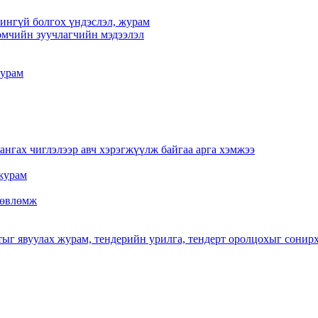
үчингүй болгох үндэслэл, журам
мчийн зуучлагчийн мэдээлэл
журам
нгах чиглэлээр авч хэрэгжүүлж байгаа арга хэмжээ
журам
 зөвлөмж
тыг явуулах журам, тендерийн урилга, тендерт оролцохыг сонир