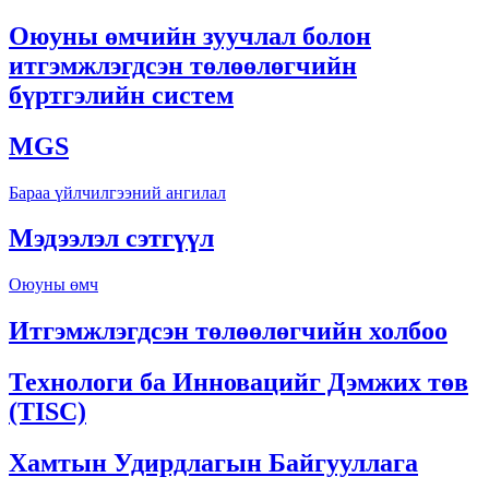
Оюуны өмчийн зуучлал болон
итгэмжлэгдсэн төлөөлөгчийн
бүртгэлийн систем
MGS
Бараа үйлчилгээний ангилал
Мэдээлэл сэтгүүл
Оюуны өмч
Итгэмжлэгдсэн төлөөлөгчийн холбоо
Технологи ба Инновацийг Дэмжих төв
(TISC)
Хамтын Удирдлагын Байгууллага