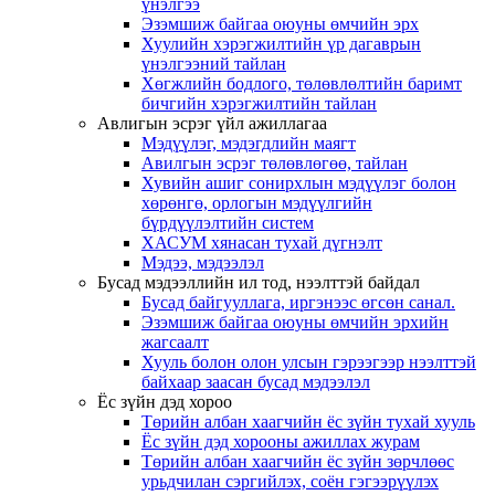
үнэлгээ
Эзэмшиж байгаа оюуны өмчийн эрх
Хуулийн хэрэгжилтийн үр дагаврын
үнэлгээний тайлан
Хөгжлийн бодлого, төлөвлөлтийн баримт
бичгийн хэрэгжилтийн тайлан
Авлигын эсрэг үйл ажиллагаа
Мэдүүлэг, мэдэгдлийн маягт
Авилгын эсрэг төлөвлөгөө, тайлан
Хувийн ашиг сонирхлын мэдүүлэг болон
хөрөнгө, орлогын мэдүүлгийн
бүрдүүлэлтийн систем
ХАСУМ хянасан тухай дүгнэлт
Мэдээ, мэдээлэл
Бусад мэдээллийн ил тод, нээлттэй байдал
Бусад байгууллага, иргэнээс өгсөн санал.
Эзэмшиж байгаа оюуны өмчийн эрхийн
жагсаалт
Хууль болон олон улсын гэрээгээр нээлттэй
байхаар заасан бусад мэдээлэл
Ёс зүйн дэд хороо
Төрийн албан хаагчийн ёс зүйн тухай хууль
Ёс зүйн дэд хорооны ажиллах журам
Төрийн албан хаагчийн ёс зүйн зөрчлөөс
урьдчилан сэргийлэх, соён гэгээрүүлэх