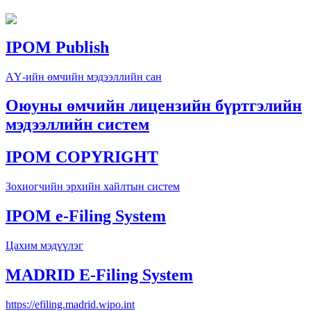
IPOM Publish
АҮ-ийн өмчийн мэдээллийн сан
Оюуны өмчийн лицензийн бүртгэлийн
мэдээллийн систем
IPOM COPYRIGHT
Зохиогчийн эрхийн хайлтын систем
IPOM e-Filing System
Цахим мэдүүлэг
MADRID E-Filing System
https://efiling.madrid.wipo.int