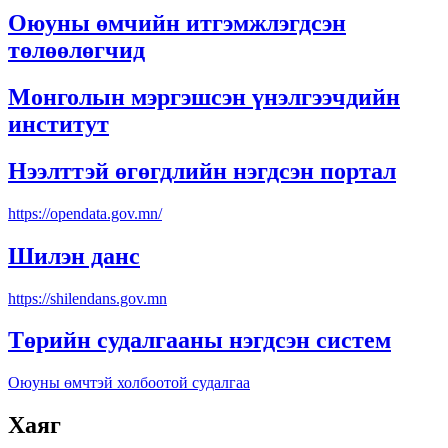
Оюуны өмчийн итгэмжлэгдсэн
төлөөлөгчид
Монголын мэргэшсэн үнэлгээчдийн
институт
Нээлттэй өгөгдлийн нэгдсэн портал
https://opendata.gov.mn/
Шилэн данс
https://shilendans.gov.mn
Төрийн судалгааны нэгдсэн систем
Оюуны өмчтэй холбоотой судалгаа
Хаяг