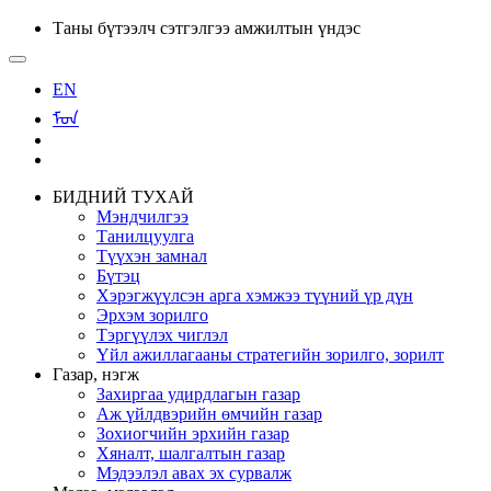
Таны бүтээлч сэтгэлгээ амжилтын үндэс
EN
ᠮᠣᠨ
БИДНИЙ ТУХАЙ
Мэндчилгээ
Танилцуулга
Түүхэн замнал
Бүтэц
Хэрэгжүүлсэн арга хэмжээ түүний үр дүн
Эрхэм зорилго
Тэргүүлэх чиглэл
Үйл ажиллагааны стратегийн зорилго, зорилт
Газар, нэгж
Захиргаа удирдлагын газар
Аж үйлдвэрийн өмчийн газар
Зохиогчийн эрхийн газар
Хяналт, шалгалтын газар
Мэдээлэл авах эх сурвалж