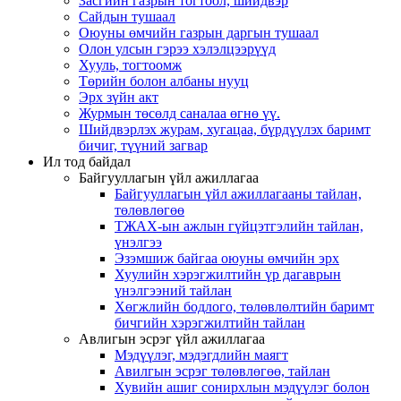
Засгийн газрын тогтоол, шийдвэр
Сайдын тушаал
Оюуны өмчийн газрын даргын тушаал
Олон улсын гэрээ хэлэлцээрүүд
Хууль, тогтоомж
Төрийн болон албаны нууц
Эрх зүйн акт
Журмын төсөлд саналаа өгнө үү.
Шийдвэрлэх журам, хугацаа, бүрдүүлэх баримт
бичиг, түүний загвар
Ил тод байдал
Байгууллагын үйл ажиллагаа
Байгууллагын үйл ажиллагааны тайлан,
төлөвлөгөө
ТЖАХ-ын ажлын гүйцэтгэлийн тайлан,
үнэлгээ
Эзэмшиж байгаа оюуны өмчийн эрх
Хуулийн хэрэгжилтийн үр дагаврын
үнэлгээний тайлан
Хөгжлийн бодлого, төлөвлөлтийн баримт
бичгийн хэрэгжилтийн тайлан
Авлигын эсрэг үйл ажиллагаа
Мэдүүлэг, мэдэгдлийн маягт
Авилгын эсрэг төлөвлөгөө, тайлан
Хувийн ашиг сонирхлын мэдүүлэг болон