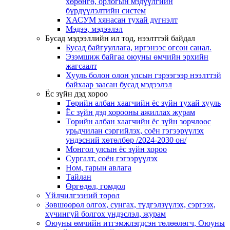
хөрөнгө, орлогын мэдүүлгийн
бүрдүүлэлтийн систем
ХАСУМ хянасан тухай дүгнэлт
Мэдээ, мэдээлэл
Бусад мэдээллийн ил тод, нээлттэй байдал
Бусад байгууллага, иргэнээс өгсөн санал.
Эзэмшиж байгаа оюуны өмчийн эрхийн
жагсаалт
Хууль болон олон улсын гэрээгээр нээлттэй
байхаар заасан бусад мэдээлэл
Ёс зүйн дэд хороо
Төрийн албан хаагчийн ёс зүйн тухай хууль
Ёс зүйн дэд хорооны ажиллах журам
Төрийн албан хаагчийн ёс зүйн зөрчлөөс
урьдчилан сэргийлэх, соён гэгээрүүлэх
үндэсний хөтөлбөр /2024-2030 он/
Монгол улсын ёс зүйн хороо
Cургалт, cоён гэгээрүүлэх
Ном, гарын авлага
Тайлан
Өргөдөл, гомдол
Үйлчилгээний төрөл
Зөвшөөрөл олгох, сунгах, түдгэлзүүлэх, сэргээх,
хүчингүй болгох үндэслэл, журам
Оюуны өмчийн итгэмжлэгдсэн төлөөлөгч, Оюуны