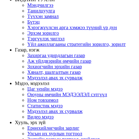
Мэндчилгээ
Танилцуулга
Түүхэн замнал
Бүтэц
Хэрэгжүүлсэн арга хэмжээ түүний үр дүн
Эрхэм зорилго
Тэргүүлэх чиглэл
Үйл ажиллагааны стратегийн зорилго, зорилт
Газар, нэгж
Захиргаа удирдлагын газар
Аж үйлдвэрийн өмчийн газар
Зохиогчийн эрхийн газар
Хяналт, шалгалтын газар
Мэдээлэл авах эх сурвалж
Мэдээ, мэдээлэл
Цаг үеийн мэдээ
Оюуны өмчийн МЭДЭЭЛЭЛ сэтгүүл
Ном товхимол
Статистик мэдээ
Мэдээлэл авах эх сурвалж
Видео мэдээ
Хууль, эрх зүй
Ерөнхийлөгчийн зарлиг
Улсын их хурлын тогтоол