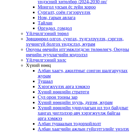
үндэсний хөтөлбөр /2024-2030 он/
Монгол улсын ёс зүйн хороо
Cургалт, cоён гэгээрүүлэх
Ном, гарын авлага
Тайлан
Өргөдөл, гомдол
Үйлчилгээний төрөл
Зөвшөөрөл олгох, сунгах, түдгэлзүүлэх, сэргээх,
хүчингүй болгох үндэслэл, журам
Оюуны өмчийн итгэмжлэгдсэн төлөөлөгч, Оюуны
өмчийн зуучлагчийн мэдээлэл
Үйлчилгээний хөлс
Хүний нөөц
Албан хаагч, ажилтныг сонгон шалгаруулах
журам
Тушаал
Хэрэгжүүлэх арга хэмжээ
Хүний нөөцийн стратеги
Сул орон тооны зар
Хүний нөөцийн хууль, дүрэм, журам
Хүний нөөцийн удирдлагын ил тод байдлыг
хангах чиглэлээр авч хэрэгжүүлж байгаа
арга хэмжээ
Албан тушаалын тодорхойлолт
Албан хаагчийн ажлын гүйцэтгэлийг үнэлэх