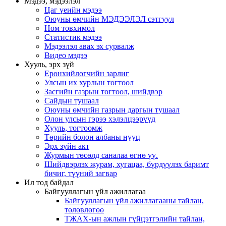
Мэдээ, мэдээлэл
Цаг үеийн мэдээ
Оюуны өмчийн МЭДЭЭЛЭЛ сэтгүүл
Ном товхимол
Статистик мэдээ
Мэдээлэл авах эх сурвалж
Видео мэдээ
Хууль, эрх зүй
Ерөнхийлөгчийн зарлиг
Улсын их хурлын тогтоол
Засгийн газрын тогтоол, шийдвэр
Сайдын тушаал
Оюуны өмчийн газрын даргын тушаал
Олон улсын гэрээ хэлэлцээрүүд
Хууль, тогтоомж
Төрийн болон албаны нууц
Эрх зүйн акт
Журмын төсөлд саналаа өгнө үү.
Шийдвэрлэх журам, хугацаа, бүрдүүлэх баримт
бичиг, түүний загвар
Ил тод байдал
Байгууллагын үйл ажиллагаа
Байгууллагын үйл ажиллагааны тайлан,
төлөвлөгөө
ТЖАХ-ын ажлын гүйцэтгэлийн тайлан,