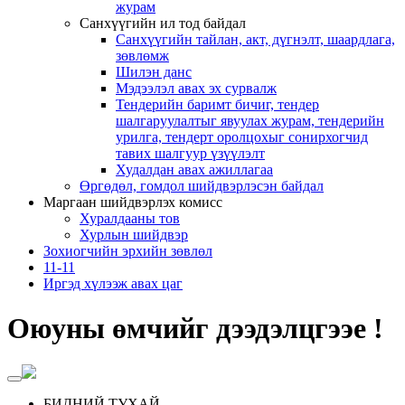
журам
Санхүүгийн ил тод байдал
Санхүүгийн тайлан, акт, дүгнэлт, шаардлага,
зөвлөмж
Шилэн данс
Мэдээлэл авах эх сурвалж
Тендерийн баримт бичиг, тендер
шалгаруулалтыг явуулах журам, тендерийн
урилга, тендерт оролцохыг сонирхогчид
тавих шалгуур үзүүлэлт
Худалдан авах ажиллагаа
Өргөдөл, гомдол шийдвэрлэсэн байдал
Маргаан шийдвэрлэх комисс
Хуралдааны тов
Хурлын шийдвэр
Зохиогчийн эрхийн зөвлөл
11-11
Иргэд хүлээж авах цаг
Оюуны өмчийг дээдэлцгээе !
БИДНИЙ ТУХАЙ