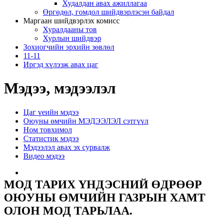
Худалдан авах ажиллагаа
Өргөдөл, гомдол шийдвэрлэсэн байдал
Маргаан шийдвэрлэх комисс
Хуралдааны тов
Хурлын шийдвэр
Зохиогчийн эрхийн зөвлөл
11-11
Иргэд хүлээж авах цаг
Мэдээ, мэдээлэл
Цаг үеийн мэдээ
Оюуны өмчийн МЭДЭЭЛЭЛ сэтгүүл
Ном товхимол
Статистик мэдээ
Мэдээлэл авах эх сурвалж
Видео мэдээ
МОД ТАРИХ ҮНДЭСНИЙ ӨДРӨӨР
ОЮУНЫ ӨМЧИЙН ГАЗРЫН ХАМТ
ОЛОН МОД ТАРЬЛАА.