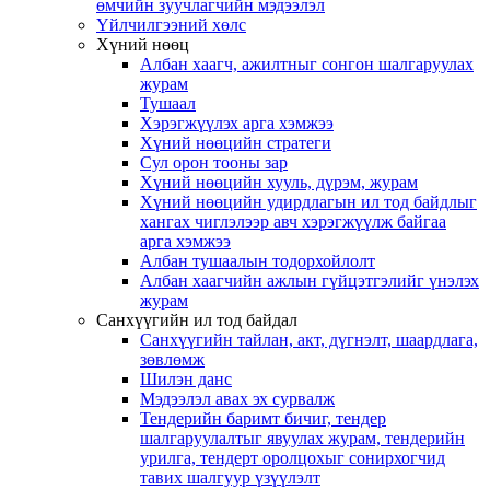
өмчийн зуучлагчийн мэдээлэл
Үйлчилгээний хөлс
Хүний нөөц
Албан хаагч, ажилтныг сонгон шалгаруулах
журам
Тушаал
Хэрэгжүүлэх арга хэмжээ
Хүний нөөцийн стратеги
Сул орон тооны зар
Хүний нөөцийн хууль, дүрэм, журам
Хүний нөөцийн удирдлагын ил тод байдлыг
хангах чиглэлээр авч хэрэгжүүлж байгаа
арга хэмжээ
Албан тушаалын тодорхойлолт
Албан хаагчийн ажлын гүйцэтгэлийг үнэлэх
журам
Санхүүгийн ил тод байдал
Санхүүгийн тайлан, акт, дүгнэлт, шаардлага,
зөвлөмж
Шилэн данс
Мэдээлэл авах эх сурвалж
Тендерийн баримт бичиг, тендер
шалгаруулалтыг явуулах журам, тендерийн
урилга, тендерт оролцохыг сонирхогчид
тавих шалгуур үзүүлэлт